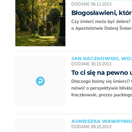
DODANE
06.11.2013
Błogosławieni, któ
Czy śmierć może być dobra? 
o Apostolstwie Dobrej Śmie
JAN KACZKOWSKI, WOJ
DODANE
30.10.2013
To ci się na pewno 
Dlaczego boimy się śmierci?
mówić o perspektywie bliskie
Kaczkowski, prezes puckieg
AGNIESZKA WAWRYNIU
DODANE
09.10.2013