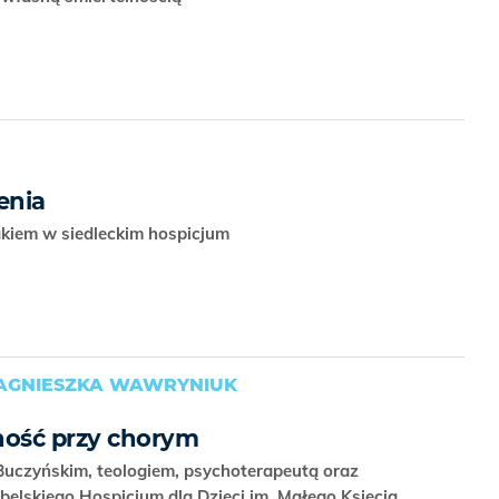
enia
akiem w siedleckim hospicjum
, AGNIESZKA WAWRYNIUK
ność przy chorym
Buczyńskim, teologiem, psychoterapeutą oraz
ubelskiego Hospicjum dla Dzieci im. Małego Księcia