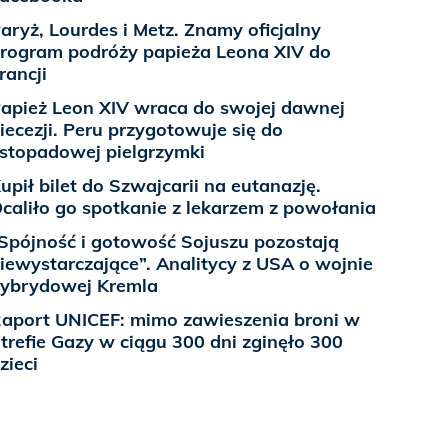
aryż, Lourdes i Metz. Znamy oficjalny
rogram podróży papieża Leona XIV do
rancji
apież Leon XIV wraca do swojej dawnej
iecezji. Peru przygotowuje się do
istopadowej pielgrzymki
upił bilet do Szwajcarii na eutanazję.
caliło go spotkanie z lekarzem z powołania
Spójność i gotowość Sojuszu pozostają
iewystarczające”. Analitycy z USA o wojnie
ybrydowej Kremla
aport UNICEF: mimo zawieszenia broni w
trefie Gazy w ciągu 300 dni zginęło 300
zieci