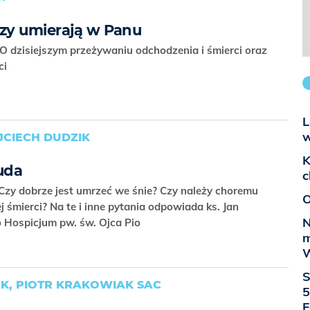
rzy umierają w Panu
O dzisiejszym przeżywaniu odchodzenia i śmierci oraz
rci
L
w
CIECH DUDZIK
K
uda
c
 Czy dobrze jest umrzeć we śnie? Czy należy choremu
O
j śmierci? Na te i inne pytania odpowiada ks. Jan
N
o Hospicjum pw. św. Ojca Pio
m
W
S
K, PIOTR KRAKOWIAK SAC
5
F