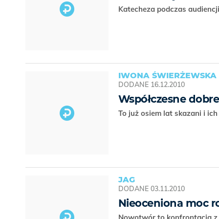
Katecheza podczas audiencji
IWONA ŚWIERŻEWSKA
DODANE
16.12.2010
Współczesne dobre 
To już osiem lat skazani i 
JAG
DODANE
03.11.2010
Nieoceniona moc 
Nowotwór to konfrontacja z