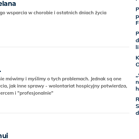
elana
P
go wsparcia w chorobie i ostatnich dniach życia
p
F
P
d
l
K
O
.
„
tnie mówimy i myślimy o tych problemach. Jednak są one
n
ia, jak inne sprawy - wolontariat hospicyjny potwierdza,
h
ercem i "profesjonalnie"
R
S
d
nui