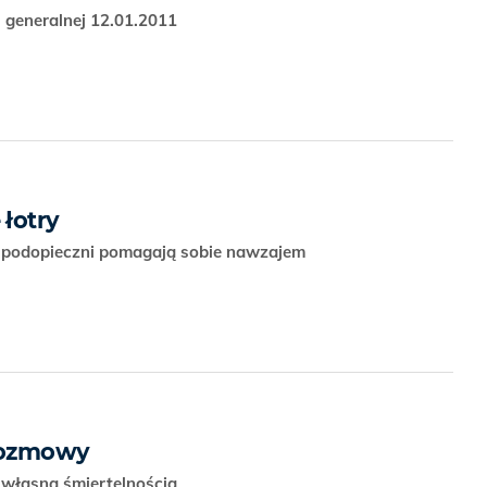
 generalnej 12.01.2011
łotry
ich podopieczni pomagają sobie nawzajem
rozmowy
 własną śmiertelnością