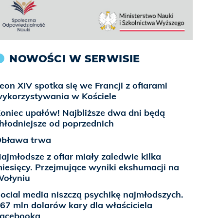
NOWOŚCI W SERWISIE
eon XIV spotka się we Francji z ofiarami
ykorzystywania w Kościele
oniec upałów! Najbliższe dwa dni będą
hłodniejsze od poprzednich
bława trwa
ajmłodsze z ofiar miały zaledwie kilka
iesięcy. Przejmujące wyniki ekshumacji na
ołyniu
ocial media niszczą psychikę najmłodszych.
67 mln dolarów kary dla właściciela
acebooka