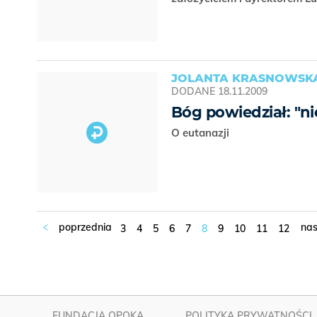
JOLANTA KRASNOWSK
DODANE
18.11.2009
Bóg powiedział: "nie
O eutanazji
3
4
5
6
7
8
9
10
11
12
FUNDACJA OPOKA
POLITYKA PRYWATNOŚCI