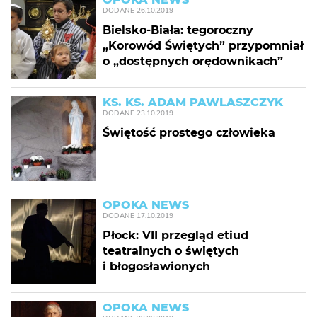
DODANE
26.10.2019
Bielsko-Biała: tegoroczny
„Korowód Świętych” przypomniał
o „dostępnych orędownikach”
KS. KS. ADAM PAWLASZCZYK
DODANE
23.10.2019
Świętość prostego człowieka
OPOKA NEWS
DODANE
17.10.2019
Płock: VII przegląd etiud
teatralnych o świętych
i błogosławionych
OPOKA NEWS