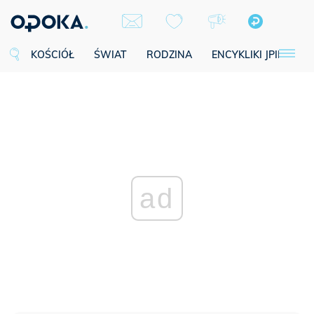
KOŚCIÓŁ
ŚWIAT
RODZINA
ENCYKLIKI JPII
SE
ad