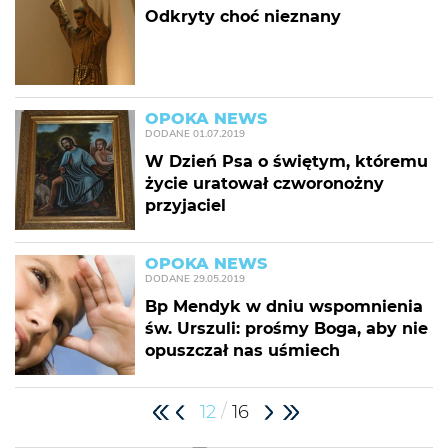
Odkryty choć nieznany
OPOKA NEWS
DODANE
01.07.2019
W Dzień Psa o świętym, któremu
życie uratował czworonożny
przyjaciel
OPOKA NEWS
DODANE
29.05.2019
Bp Mendyk w dniu wspomnienia
św. Urszuli: prośmy Boga, aby nie
opuszczał nas uśmiech
/
12
16