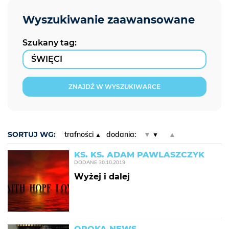
Szukany tag:
ZNAJDŹ W WYSZUKIWARCE
SORTUJ WG:
trafności
dodania:
▼
▲
KS. KS. ADAM PAWLASZCZYK
DODANE
30.10.2019
Wyżej i dalej
OPOKA NEWS