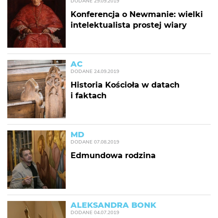
DODANE
29.09.2019
Konferencja o Newmanie: wielki
intelektualista prostej wiary
AC
DODANE
24.09.2019
Historia Kościoła w datach
i faktach
MD
DODANE
07.08.2019
Edmundowa rodzina
ALEKSANDRA BONK
DODANE
04.07.2019