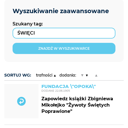
Szukany tag:
ZNAJDŹ W WYSZUKIWARCE
SORTUJ WG:
trafności
dodania:
▼
▲
FUNDACJA \"OPOKA\"
DODANE
22.06.1905
Zapowiedz książki Zbigniewa
Mikołejko "Żywoty Świętych
Poprawione"