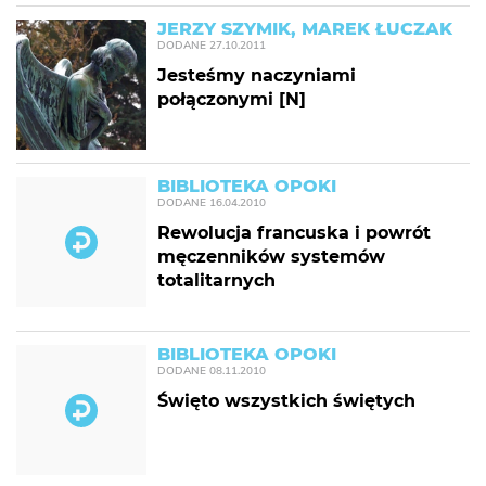
JERZY SZYMIK, MAREK ŁUCZAK
DODANE
27.10.2011
Jesteśmy naczyniami
połączonymi [N]
BIBLIOTEKA OPOKI
DODANE
16.04.2010
Rewolucja francuska i powrót
męczenników systemów
totalitarnych
BIBLIOTEKA OPOKI
DODANE
08.11.2010
Święto wszystkich świętych