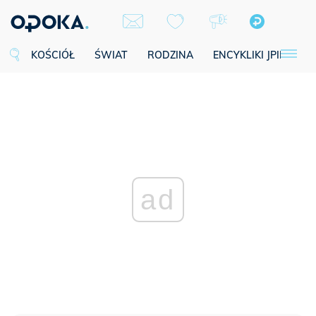
KOŚCIÓŁ
ŚWIAT
RODZINA
ENCYKLIKI JPII
SE
ad