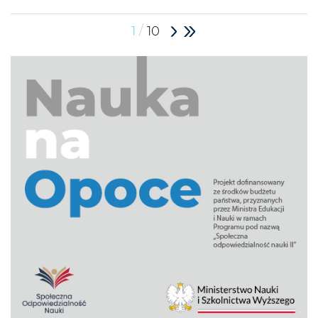
/
1
10