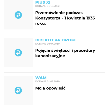
PIUS XI
DODANE
31.10.2002
Przemówienie podczas
Konsystorza - 1 kwietnia 1935
roku.
BIBLIOTEKA OPOKI
DODANE
16.04.2010
Pojęcie świętości i procedury
kanonizacyjne
WAM
DODANE
01.09.2010
Moja opowieść