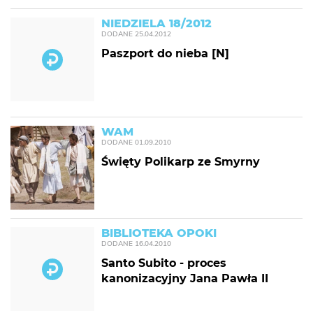
NIEDZIELA 18/2012
DODANE
25.04.2012
Paszport do nieba [N]
WAM
DODANE
01.09.2010
Święty Polikarp ze Smyrny
BIBLIOTEKA OPOKI
DODANE
16.04.2010
Santo Subito - proces
kanonizacyjny Jana Pawła II