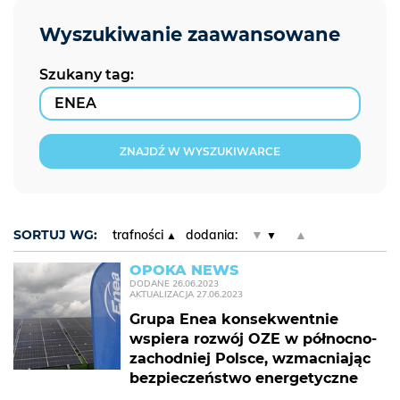
Szukany tag:
ZNAJDŹ W WYSZUKIWARCE
SORTUJ WG:
trafności
dodania:
▼
▲
OPOKA NEWS
DODANE
26.06.2023
AKTUALIZACJA
27.06.2023
Grupa Enea konsekwentnie
wspiera rozwój OZE w północno-
zachodniej Polsce, wzmacniając
bezpieczeństwo energetyczne