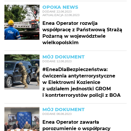
OPOKA NEWS
DODANE
22.06.2023
AKTUALIZACJA
22.06.2023
Enea Operator rozwija
współpracę z Państwową Strażą
Pożarną w województwie
wielkopolskim
MÓJ DOKUMENT
DODANE
12.06.2023
#EneaDlaBezpieczeństwa:
ćwiczenia antyterrorystyczne
w Elektrowni Kozienice
z udziałem jednostki GROM
i kontrterrorystów policji z BOA
MÓJ DOKUMENT
DODANE
06.06.2023
Enea Operator zawarła
porozumienie o współpracy