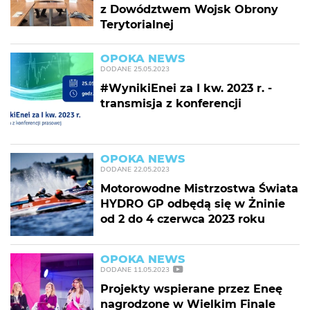
z Dowództwem Wojsk Obrony
Terytorialnej
OPOKA NEWS
DODANE
25.05.2023
#WynikiEnei za I kw. 2023 r. -
transmisja z konferencji
OPOKA NEWS
DODANE
22.05.2023
Motorowodne Mistrzostwa Świata
HYDRO GP odbędą się w Żninie
od 2 do 4 czerwca 2023 roku
OPOKA NEWS
DODANE
11.05.2023
Projekty wspierane przez Eneę
nagrodzone w Wielkim Finale