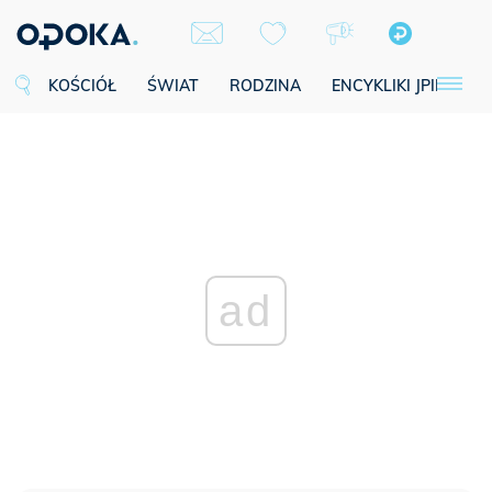
KOŚCIÓŁ
ŚWIAT
RODZINA
ENCYKLIKI JPII
SE
ad