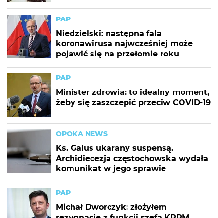
PAP
Niedzielski: następna fala
koronawirusa najwcześniej może
pojawić się na przełomie roku
PAP
Minister zdrowia: to idealny moment,
żeby się zaszczepić przeciw COVID-19
OPOKA NEWS
Ks. Galus ukarany suspensą.
Archidiecezja częstochowska wydała
komunikat w jego sprawie
PAP
Michał Dworczyk: złożyłem
rezygnację z funkcji szefa KPRM