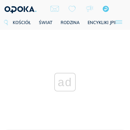
KOŚCIÓŁ
ŚWIAT
RODZINA
ENCYKLIKI JPII
SE
ad