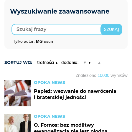
Tylko autor:
MG
usuń
SORTUJ WG:
trafności
dodania:
▼
▲
Znaleziono
10000
wyników
OPOKA NEWS
Papież: wezwanie do nawrócenia
i braterskiej jedności
OPOKA NEWS
O. Fornos: bez modlitwy
ewangelizacja nie jest płodna