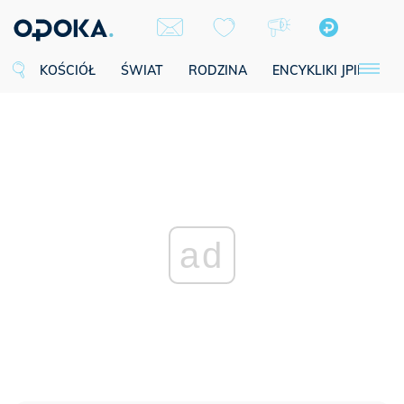
KOŚCIÓŁ
ŚWIAT
RODZINA
ENCYKLIKI JPII
SE
ad