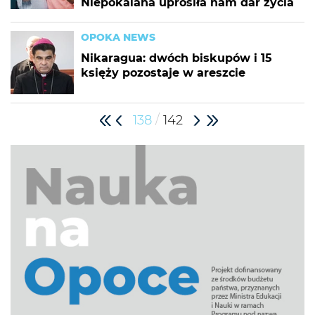
Niepokalana uprosiła nam dar życia
OPOKA NEWS
Nikaragua: dwóch biskupów i 15
księży pozostaje w areszcie
/
138
142