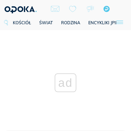
KOŚCIÓŁ
ŚWIAT
RODZINA
ENCYKLIKI JPII
SE
ad