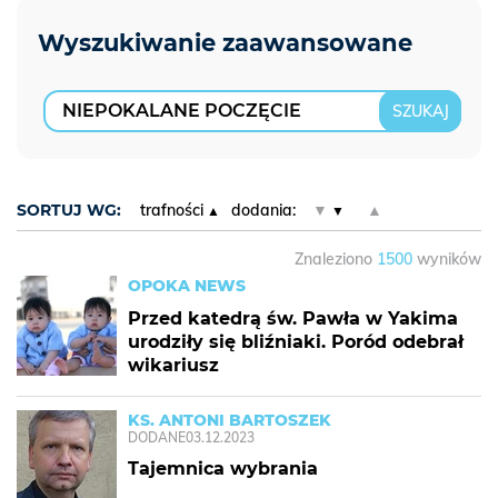
SORTUJ WG:
trafności
dodania:
▼
▲
Znaleziono
1500
wyników
OPOKA NEWS
Przed katedrą św. Pawła w Yakima
urodziły się bliźniaki. Poród odebrał
wikariusz
KS. ANTONI BARTOSZEK
DODANE
03.12.2023
Tajemnica wybrania