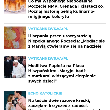
Co ma wspólnego Niepokalane
Poczęcie NMP, Grenada i ciasteczko.
Poznaj historię pełną kulinarno-
religijnego kolorytu
VATICANNEWS.VA/PL
Hiszpania przed uroczystością
Niepokalanego Poczęcia: „Modląc się
z Maryją otwieramy się na nadzieję”
VATICANNEWS.VA/PL
Modlitwa Papieża na Placu
Hiszpańskim: „Maryjo, bądź
z matkami widzącymi cierpienie
swych dzieci”
ECHO KATOLICKIE
Na teście dwie różowe kreski,
zaczęłam krzyczeć z radości.