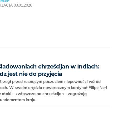
 MSF
IZACJA
03.01.2026
śladowaniach chrześcijan w Indiach:
z jest nie do przyjęcia
trzegł przed rosnącym poczuciem niepewności wśród
ndiach. W swoim orędziu noworocznym kardynał Filipe Neri
ie ataki – zwłaszcza na chrześcijan – zagrażają
 fundamentom kraju.