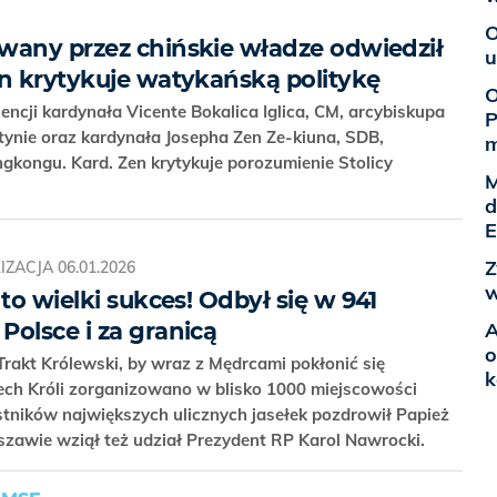
O
wany przez chińskie władze odwiedził
u
un krytykuje watykańską politykę
O
iencji kardynała Vicente Bokalica Iglica, CM, arcybiskupa
P
tynie oraz kardynała Josepha Zen Ze-kiuna, SDB,
m
kongu. Kard. Zen krytykuje porozumienie Stolicy
M
d
E
Z
IZACJA
06.01.2026
w
 to wielki sukces! Odbył się w 941
A
Polsce i za granicą
o
 Trakt Królewski, by wraz z Mędrcami pokłonić się
k
zech Króli zorganizowano w blisko 1000 miejscowości
estników największych ulicznych jasełek pozdrowił Papież
zawie wziął też udział Prezydent RP Karol Nawrocki.