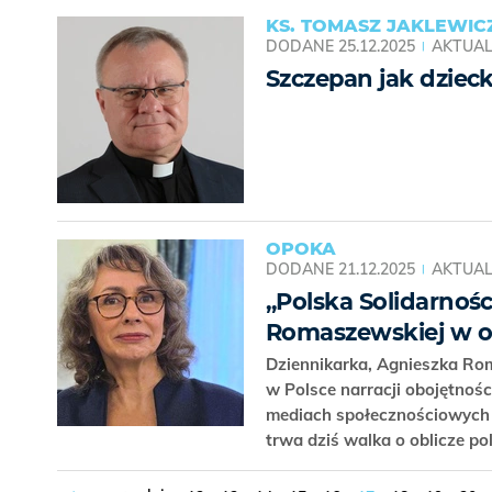
KS. TOMASZ JAKLEWIC
DODANE
25.12.2025
AKTUAL
Szczepan jak dziec
OPOKA
DODANE
21.12.2025
AKTUAL
„Polska Solidarnośc
Romaszewskiej w ob
Dziennikarka, Agnieszka Ro
w Polsce narracji obojętnośc
mediach społecznościowych z
trwa dziś walka o oblicze po