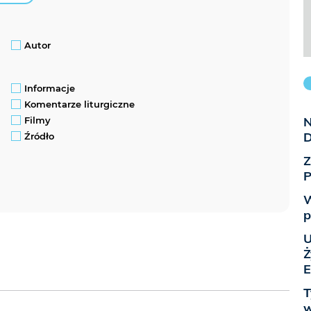
Autor
Informacje
Komentarze liturgiczne
N
Filmy
D
Źródło
Z
P
W
p
U
Ż
E
T
w