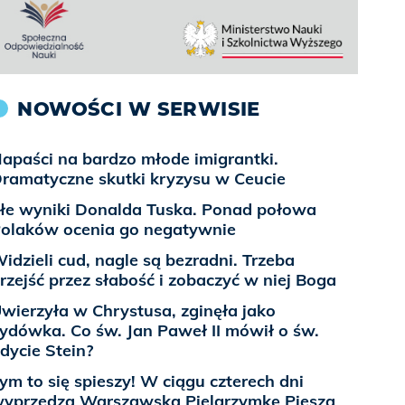
NOWOŚCI W SERWISIE
apaści na bardzo młode imigrantki.
ramatyczne skutki kryzysu w Ceucie
łe wyniki Donalda Tuska. Ponad połowa
olaków ocenia go negatywnie
idzieli cud, nagle są bezradni. Trzeba
rzejść przez słabość i zobaczyć w niej Boga
wierzyła w Chrystusa, zginęła jako
ydówka. Co św. Jan Paweł II mówił o św.
dycie Stein?
ym to się spieszy! W ciągu czterech dni
yprzedzą Warszawską Pielgrzymkę Pieszą