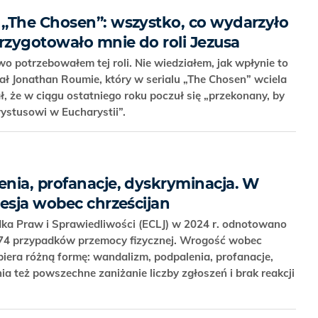
„The Chosen”: wszystko, co wydarzyło
przygotowało mnie do roli Jezusa
o potrzebowałem tej roli. Nie wiedziałem, jak wpłynie to
ał Jonathan Roumie, który w serialu „The Chosen” wciela
ł, że w ciągu ostatniego roku poczuł się „przekonany, by
ystusowi w Eucharystii”.
nia, profanacje, dyskryminacja. W
resja wobec chrześcijan
ka Praw i Sprawiedliwości (ECLJ) w 2024 r. odnotowano
274 przypadków przemocy fizycznej. Wrogość wobec
era różną formę: wandalizm, podpalenia, profanacje,
a też powszechne zaniżanie liczby zgłoszeń i brak reakcji