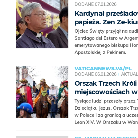
DODANE
07.01.2026
Kardynał prześlado
papieża. Zen Ze-ki
Ojciec Święty przyjął na aud
Santiago del Estero w Argen
emerytowanego biskupa Hong
Apostolskiej z Pekinem.
VATICANNEWS.VA/PL
DODANE
06.01.2026
AKTUAL
Orszak Trzech Króli
miejscowościach w 
Tysiące ludzi przeszły przez
Dzieciątku Jezus. Orszak Tr
w Polsce i za granicą a ucz
Leon XIV. W Orszaku w Wars