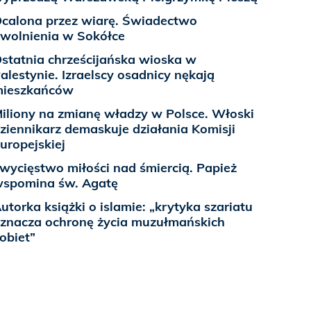
calona przez wiarę. Świadectwo
wolnienia w Sokółce
statnia chrześcijańska wioska w
alestynie. Izraelscy osadnicy nękają
ieszkańców
iliony na zmianę władzy w Polsce. Włoski
ziennikarz demaskuje działania Komisji
uropejskiej
wycięstwo miłości nad śmiercią. Papież
spomina św. Agatę
utorka książki o islamie: „krytyka szariatu
znacza ochronę życia muzułmańskich
obiet”