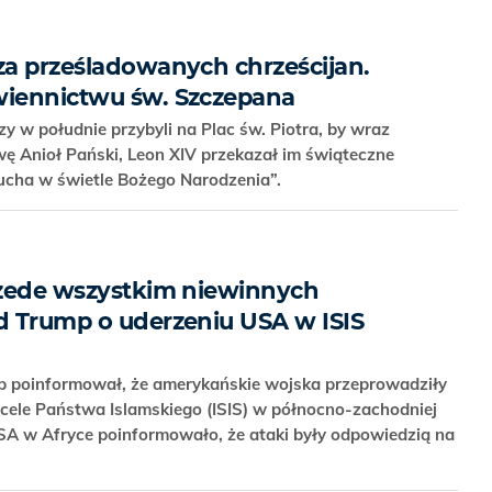
 za prześladowanych chrześcijan.
wiennictwu św. Szczepana
y w południe przybyli na Plac św. Piotra, by wraz
ę Anioł Pański, Leon XIV przekazał im świąteczne
ducha w świetle Bożego Narodzenia”.
przede wszystkim niewinnych
ld Trump o uderzeniu USA w ISIS
 poinformował, że amerykańskie wojska przeprowadziły
cele Państwa Islamskiego (ISIS) w północno-zachodniej
SA w Afryce poinformowało, że ataki były odpowiedzią na