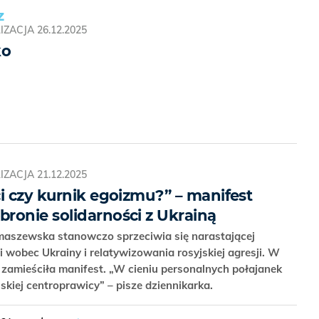
Z
IZACJA
26.12.2025
ko
IZACJA
21.12.2025
i czy kurnik egoizmu?” – manifest
ronie solidarności z Ukrainą
maszewska stanowczo sprzeciwia się narastającej
i wobec Ukrainy i relatywizowania rosyjskiej agresji. W
amieściła manifest. „W cieniu personalnych połajanek
lskiej centroprawicy” – pisze dziennikarka.