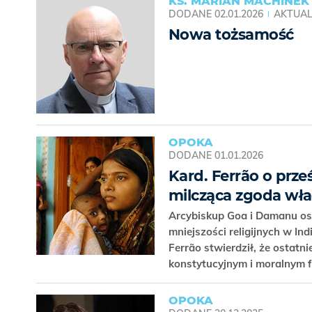
KS. MARIAN MACHINEK
DODANE
02.01.2026
AKTUAL
Nowa tożsamość
OPOKA
DODANE
01.01.2026
Kard. Ferrão o prze
milcząca zgoda wład
Arcybiskup Goa i Damanu os
mniejszości religijnych w I
Ferrão stwierdził, że ostatn
konstytucyjnym i moralnym
OPOKA