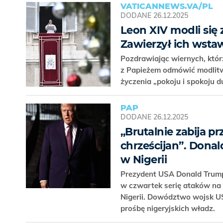
VATICANNEWS.VA/PL
DODANE
26.12.2025
Leon XIV modli się
Zawierzył ich wsta
Pozdrawiając wiernych, którz
z Papieżem odmówić modlitw
życzenia „pokoju i spokoju 
PAP
DODANE
26.12.2025
„Brutalnie zabija 
chrześcijan”. Dona
w Nigerii
Prezydent USA Donald Trump
w czwartek serię ataków na 
Nigerii. Dowództwo wojsk U
prośbę nigeryjskich władz.