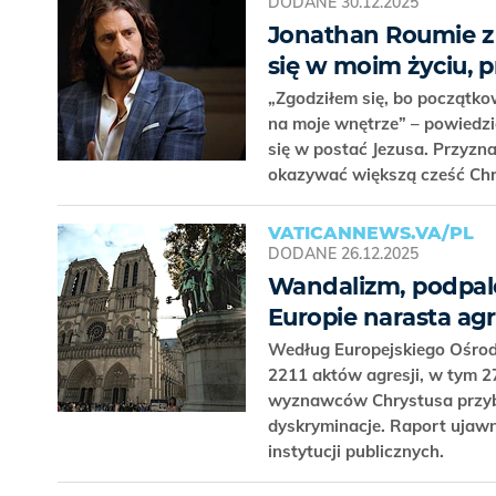
DODANE
30.12.2025
Jonathan Roumie z 
się w moim życiu, 
„Zgodziłem się, bo początkow
na moje wnętrze” – powiedzi
się w postać Jezusa. Przyzna
okazywać większą cześć Chr
VATICANNEWS.VA/PL
DODANE
26.12.2025
Wandalizm, podpale
Europie narasta ag
Według Europejskiego Ośrod
2211 aktów agresji, w tym 
wyznawców Chrystusa przybi
dyskryminacje. Raport ujawni
instytucji publicznych.