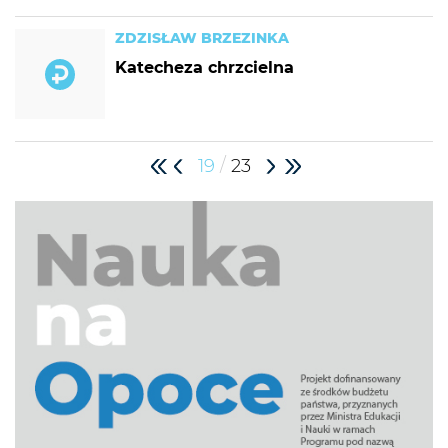
ZDZISŁAW BRZEZINKA
Katecheza chrzcielna
/
19
23