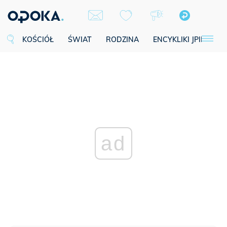
KOŚCIÓŁ
ŚWIAT
RODZINA
ENCYKLIKI JPII
SE
ad