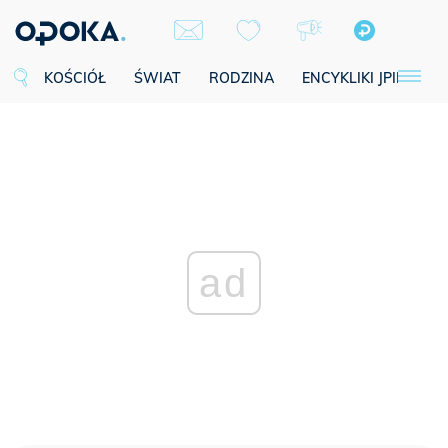
KOŚCIÓŁ
ŚWIAT
RODZINA
ENCYKLIKI JPII
SE
ad