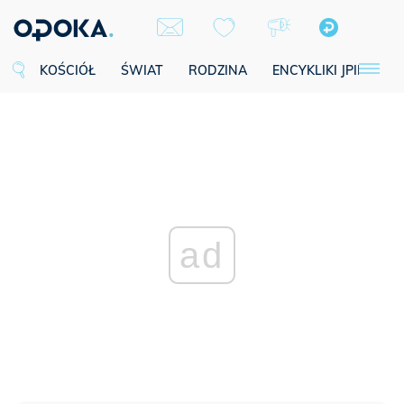
KOŚCIÓŁ
ŚWIAT
RODZINA
ENCYKLIKI JPII
SE
ad