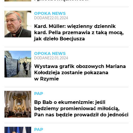
OPOKA NEWS
DODANE
22.01.2024
Kard. Müller: więzienny dziennik
kard. Pella przemawia z taką mocą,
jak dzieło Boecjusza
OPOKA NEWS
DODANE
22.01.2024
Wystawa grafik obozowych Mariana
Kołodzieja zostanie pokazana
w Rzymie
PAP
Bp Bab o ekumenizmie: jeśli
będziemy promieniować miłością,
Pan nas będzie prowadził do jedności
PAP