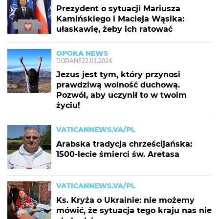
Prezydent o sytuacji Mariusza
Kamińskiego i Macieja Wąsika:
ułaskawię, żeby ich ratować
OPOKA NEWS
DODANE
22.01.2024
Jezus jest tym, który przynosi
prawdziwą wolność duchową.
Pozwól, aby uczynił to w twoim
życiu!
VATICANNEWS.VA/PL
Arabska tradycja chrześcijańska:
1500-lecie śmierci św. Aretasa
VATICANNEWS.VA/PL
Ks. Kryża o Ukrainie: nie możemy
mówić, że sytuacja tego kraju nas nie