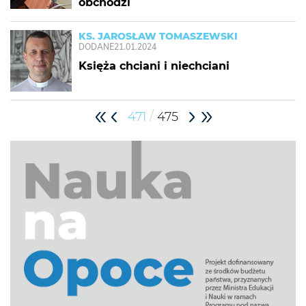
obchodzi
KS. JAROSŁAW TOMASZEWSKI
DODANE
21.01.2024
Księża chciani i niechciani
/
471
475