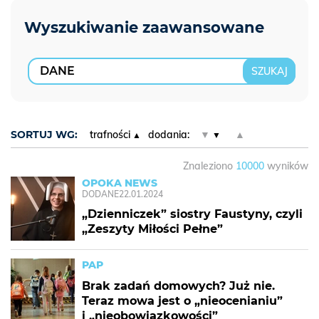
SORTUJ WG:
trafności
dodania:
▼
▲
Znaleziono
10000
wyników
OPOKA NEWS
DODANE
22.01.2024
„Dzienniczek” siostry Faustyny, czyli
„Zeszyty Miłości Pełne”
PAP
Brak zadań domowych? Już nie.
Teraz mowa jest o „nieocenianiu”
i „nieobowiązkowości”