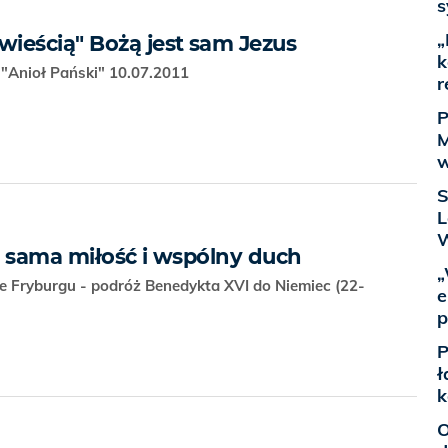
s
„
ieścią" Bożą jest sam Jezus
k
"Anioł Pański" 10.07.2011
r
P
M
w
S
L
W
a sama miłość i wspólny duch
„
 Fryburgu - podróż Benedykta XVI do Niemiec (22-
e
p
P
ł
k
O