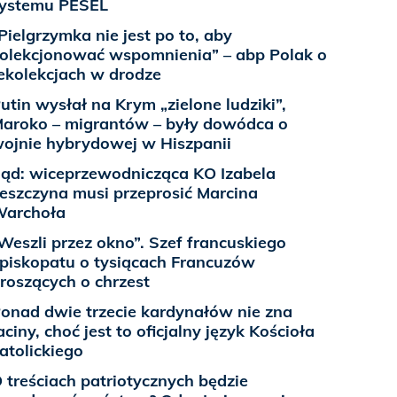
ystemu PESEL
Pielgrzymka nie jest po to, aby
olekcjonować wspomnienia” – abp Polak o
ekolekcjach w drodze
utin wysłał na Krym „zielone ludziki”,
aroko – migrantów – były dowódca o
ojnie hybrydowej w Hiszpanii
ąd: wiceprzewodnicząca KO Izabela
eszczyna musi przeprosić Marcina
archoła
Weszli przez okno”. Szef francuskiego
piskopatu o tysiącach Francuzów
roszących o chrzest
onad dwie trzecie kardynałów nie zna
aciny, choć jest to oficjalny język Kościoła
atolickiego
 treściach patriotycznych będzie