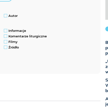
Autor
Informacje
Komentarze liturgiczne
B
Filmy
p
Źródło
p
„
z
w
S
W
b
A
j