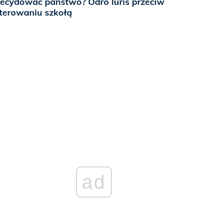
ecydować państwo? Odro Iuris przeciw
terowaniu szkołą
ad