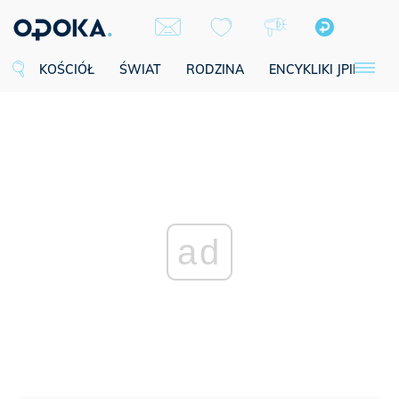
KOŚCIÓŁ
ŚWIAT
RODZINA
ENCYKLIKI JPII
SE
ad