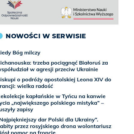
NOWOŚCI W SERWISIE
iedy Bóg milczy
ichanouska: trzeba pociągnąć Białoruś za
spółudział w agresji przeciw Ukrainie
iskupi o podróży apostolskiej Leona XIV do
rancji: wielka radość
ekolekcje kapłańskie w Tyńcu na kanwie
ycia „największego polskiego mistyka” –
uszyły zapisy
Najpiękniejszy dar Polski dla Ukrainy”.
abity przez rosyjskiego drona wolontariusz
iósł pomoc na froncie