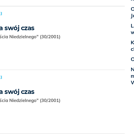
O
I
J
L
a swój czas
w
ścia Niedzielnego" (30/2001)
K
c
O
N
m
I
W
a swój czas
ścia Niedzielnego" (30/2001)