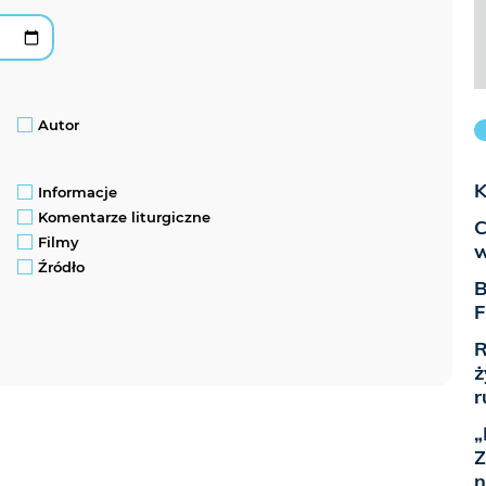
Autor
K
Informacje
Komentarze liturgiczne
C
Filmy
w
Źródło
B
F
R
ż
r
„
Z
n