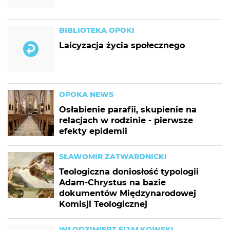
BIBLIOTEKA OPOKI
Laicyzacja życia społecznego
OPOKA NEWS
Osłabienie parafii, skupienie na
relacjach w rodzinie - pierwsze
efekty epidemii
SŁAWOMIR ZATWARDNICKI
Teologiczna doniosłość typologii
Adam-Chrystus na bazie
dokumentów Międzynarodowej
Komisji Teologicznej
WŁODZIMIERZ FIJAŁKOWSKI