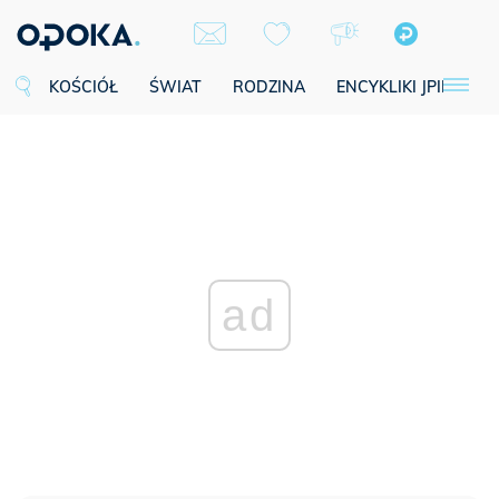
KOŚCIÓŁ
ŚWIAT
RODZINA
ENCYKLIKI JPII
SE
ad