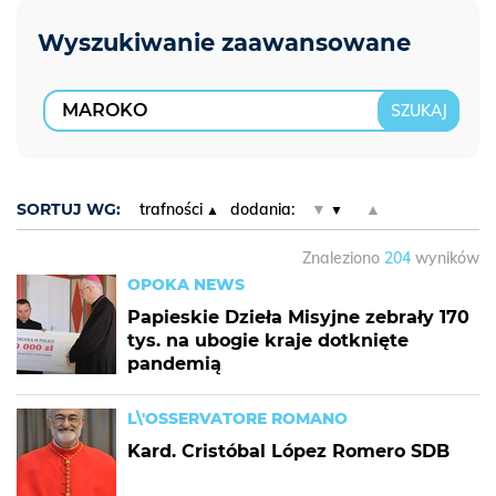
SORTUJ WG:
trafności
dodania:
▼
▲
Znaleziono
204
wyników
OPOKA NEWS
Papieskie Dzieła Misyjne zebrały 170
tys. na ubogie kraje dotknięte
pandemią
L\'OSSERVATORE ROMANO
Kard. Cristóbal López Romero SDB