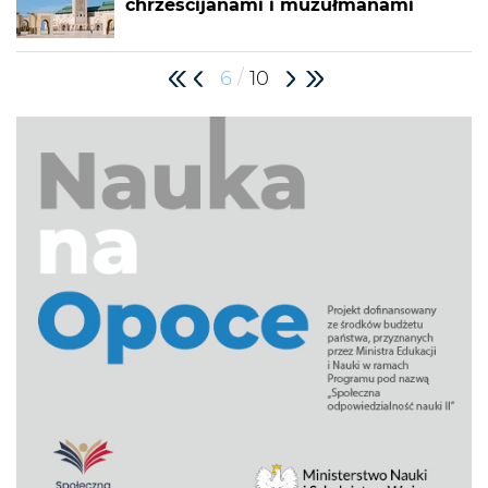
chrześcijanami i muzułmanami
/
6
10