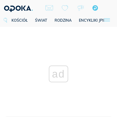
KOŚCIÓŁ
ŚWIAT
RODZINA
ENCYKLIKI JPII
SE
ad