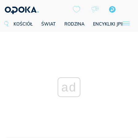
KOŚCIÓŁ
ŚWIAT
RODZINA
ENCYKLIKI JPII
SE
ad