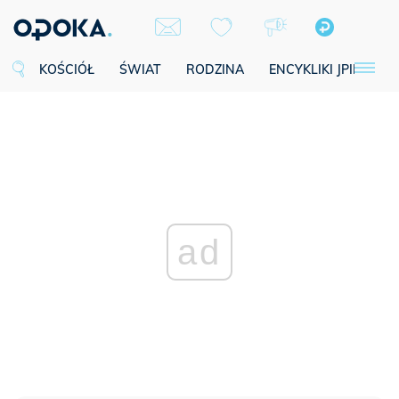
KOŚCIÓŁ
ŚWIAT
RODZINA
ENCYKLIKI JPII
SE
ad