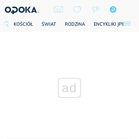
KOŚCIÓŁ
ŚWIAT
RODZINA
ENCYKLIKI JPII
SE
ad