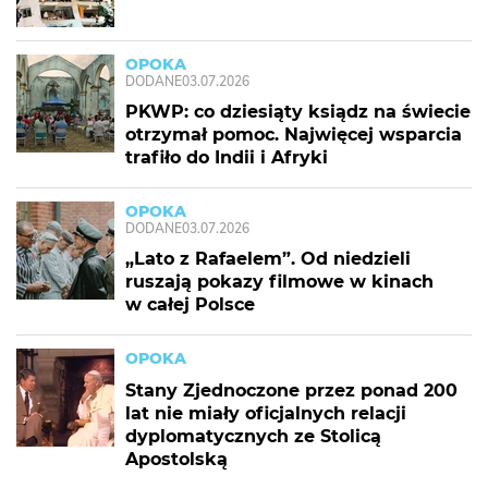
OPOKA
DODANE
03.07.2026
PKWP: co dziesiąty ksiądz na świecie
otrzymał pomoc. Najwięcej wsparcia
trafiło do Indii i Afryki
OPOKA
DODANE
03.07.2026
„Lato z Rafaelem”. Od niedzieli
ruszają pokazy filmowe w kinach
w całej Polsce
OPOKA
Stany Zjednoczone przez ponad 200
lat nie miały oficjalnych relacji
dyplomatycznych ze Stolicą
Apostolską