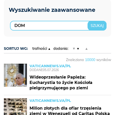
SORTUJ WG:
trafności
dodania:
▼
▲
Znaleziono
10000
wyników
VATICANNEWS.VA/PL
DODANE
05.07.2026
Wideoprzesłanie Papieża:
Eucharystia to życie Kościoła
pielgrzymującego po ziemi
VATICANNEWS.VA/PL
Milion złotych dla ofiar trzęsienia
ziemi w Wenezueli od Caritas Polska