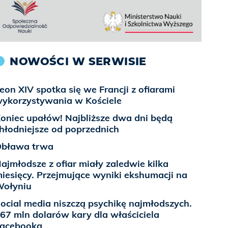
NOWOŚCI W SERWISIE
eon XIV spotka się we Francji z ofiarami
ykorzystywania w Kościele
oniec upałów! Najbliższe dwa dni będą
hłodniejsze od poprzednich
bława trwa
ajmłodsze z ofiar miały zaledwie kilka
iesięcy. Przejmujące wyniki ekshumacji na
ołyniu
ocial media niszczą psychikę najmłodszych.
67 mln dolarów kary dla właściciela
acebooka