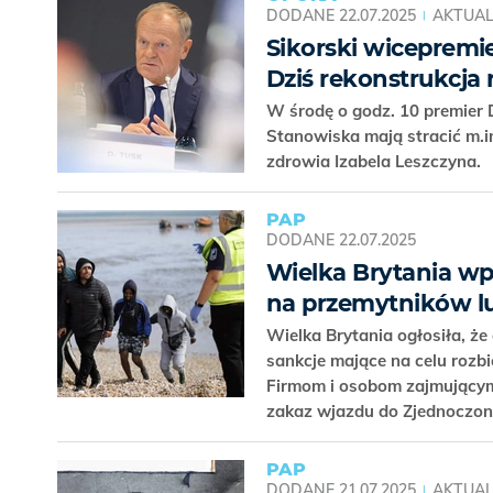
DODANE
22.07.2025
AKTUAL
Sikorski wicepremi
Dziś rekonstrukcja
W środę o godz. 10 premier 
Stanowiska mają stracić m.i
zdrowia Izabela Leszczyna.
PAP
DODANE
22.07.2025
Wielka Brytania wp
na przemytników l
Wielka Brytania ogłosiła, ż
sankcje mające na celu rozb
Firmom i osobom zajmującym
zakaz wjazdu do Zjednoczo
PAP
DODANE
21.07.2025
AKTUAL