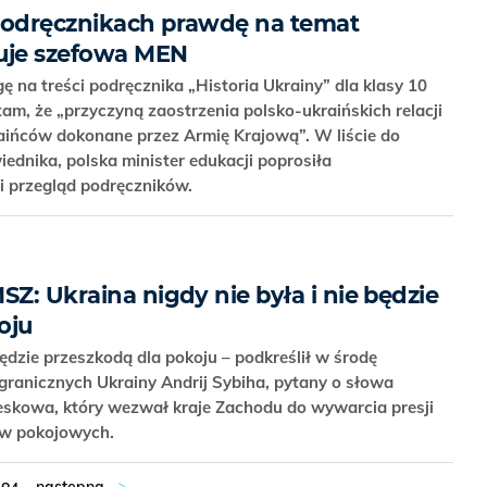
podręcznikach prawdę na temat
iuje szefowa MEN
na treści podręcznika „Historia Ukrainy” dla klasy 10
 tam, że „przyczyną zaostrzenia polsko-ukraińskich relacji
ińców dokonane przez Armię Krajową”. W liście do
ednika, polska minister edukacji poprosiła
i przegląd podręczników.
SZ: Ukraina nigdy nie była i nie będzie
oju
będzie przeszkodą dla pokoju – podkreślił w środę
agranicznych Ukrainy Andrij Sybiha, pytany o słowa
ieskowa, który wezwał kraje Zachodu do wywarcia presji
ów pokojowych.