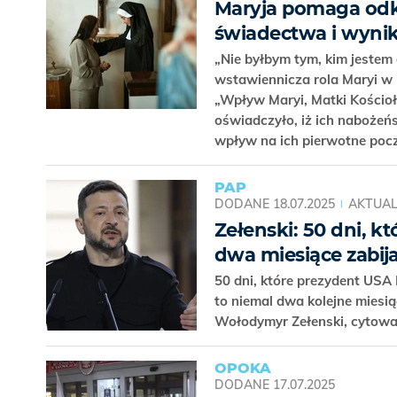
Maryja pomaga odkr
świadectwa i wyni
„Nie byłbym tym, kim jestem d
wstawiennicza rola Maryi w 
„Wpływ Maryi, Matki Kościoł
oświadczyło, iż ich nabożeń
wpływ na ich pierwotne pocz
PAP
DODANE
18.07.2025
AKTUAL
Zełenski: 50 dni, k
dwa miesiące zabij
50 dni, które prezydent USA
to niemal dwa kolejne miesią
Wołodymyr Zełenski, cytowa
OPOKA
DODANE
17.07.2025