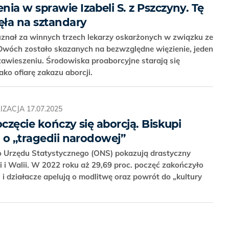
ia w sprawie Izabeli S. z Pszczyny. Tę
ęła na sztandary
znał za winnych trzech lekarzy oskarżonych w związku ze
. Dwóch zostało skazanych na bezwzględne więzienie, jeden
zawieszeniu. Środowiska proaborcyjne starają się
ako ofiarę zakazu aborcji.
IZACJA
17.07.2025
oczęcie kończy się aborcją. Biskupi
ą o „tragedii narodowej”
o Urzędu Statystycznego (ONS) pokazują drastyczny
ii i Walii. W 2022 roku aż 29,69 proc. poczęć zakończyło
i i działacze apelują o modlitwę oraz powrót do „kultury