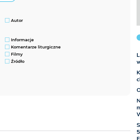
Autor
Informacje
Komentarze liturgiczne
L
Filmy
w
Źródło
K
c
O
N
m
W
S
5
F