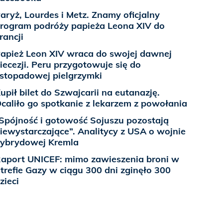
aryż, Lourdes i Metz. Znamy oficjalny
rogram podróży papieża Leona XIV do
rancji
apież Leon XIV wraca do swojej dawnej
iecezji. Peru przygotowuje się do
istopadowej pielgrzymki
upił bilet do Szwajcarii na eutanazję.
caliło go spotkanie z lekarzem z powołania
Spójność i gotowość Sojuszu pozostają
iewystarczające”. Analitycy z USA o wojnie
ybrydowej Kremla
aport UNICEF: mimo zawieszenia broni w
trefie Gazy w ciągu 300 dni zginęło 300
zieci