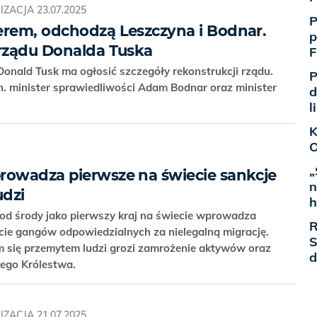
IZACJA
23.07.2025
P
erem, odchodzą Leszczyna i Bodnar.
p
 rządu Donalda Tuska
F
Donald Tusk ma ogłosić szczegóły rekonstrukcji rządu.
P
n. minister sprawiedliwości Adam Bodnar oraz minister
d
l
K
O
„
rowadza pierwsze na świecie sankcje
n
udzi
h
e od środy jako pierwszy kraj na świecie wprowadza
R
icie gangów odpowiedzialnych za nielegalną migrację.
S
 się przemytem ludzi grozi zamrożenie aktywów oraz
d
nego Królestwa.
IZACJA
21.07.2025