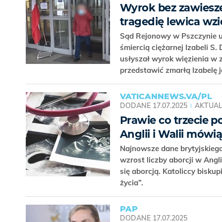
Wyrok bez zawieszen
tragedię lewica wzi
Sąd Rejonowy w Pszczynie u
śmiercią ciężarnej Izabeli S
usłyszał wyrok więzienia w 
przedstawić zmarłą Izabelę j
VATICANNEWS.VA/PL
DODANE
17.07.2025
AKTUAL
Prawie co trzecie p
Anglii i Walii mówi
Najnowsze dane brytyjskieg
wzrost liczby aborcji w Angl
się aborcją. Katoliccy biskup
życia”.
PAP
DODANE
17.07.2025