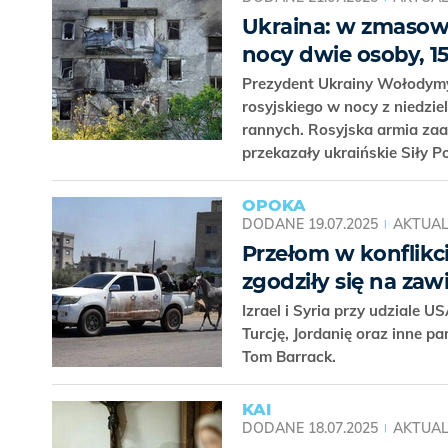
Ukraina: w zmasowa
nocy dwie osoby, 1
Prezydent Ukrainy Wołodymy
rosyjskiego w nocy z niedzie
rannych. Rosyjska armia zaa
przekazały ukraińskie Siły 
OPOKA
DODANE
19.07.2025
AKTUAL
Przełom w konflikci
zgodziły się na zaw
Izrael i Syria przy udziale 
Turcję, Jordanię oraz inne 
Tom Barrack.
KAI
DODANE
18.07.2025
AKTUAL