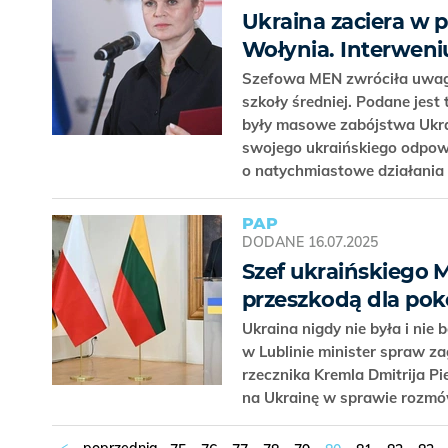
Ukraina zaciera w 
Wołynia. Interwen
Szefowa MEN zwróciła uwagę 
szkoły średniej. Podane jest
były masowe zabójstwa Ukra
swojego ukraińskiego odpowi
o natychmiastowe działania 
PAP
DODANE
16.07.2025
Szef ukraińskiego M
przeszkodą dla pok
Ukraina nigdy nie była i nie 
w Lublinie minister spraw z
rzecznika Kremla Dmitrija P
na Ukrainę w sprawie rozm