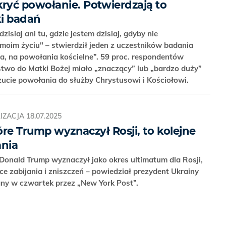
yć powołanie. Potwierdzają to
ki badań
zisiaj ani tu, gdzie jestem dzisiaj, gdyby nie
moim życiu" – stwierdził jeden z uczestników badania
a, na powołania kościelne”. 59 proc. respondentów
stwo do Matki Bożej miało „znaczący” lub „bardzo duży”
ucie powołania do służby Chrystusowi i Kościołowi.
IZACJA
18.07.2025
tóre Trump wyznaczył Rosji, to kolejne
ania
 Donald Trump wyznaczył jako okres ultimatum dla Rosji,
ce zabijania i zniszczeń – powiedział prezydent Ukrainy
ny w czwartek przez „New York Post”.