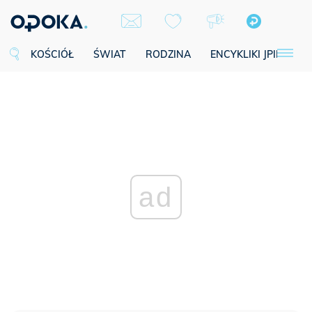
KOŚCIÓŁ
ŚWIAT
RODZINA
ENCYKLIKI JPII
SE
ad