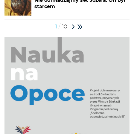
Nie odmładzajmy św. Józefa. On był
starcem
/
1
10