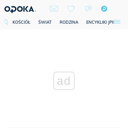
KOŚCIÓŁ
ŚWIAT
RODZINA
ENCYKLIKI JPII
SE
ad