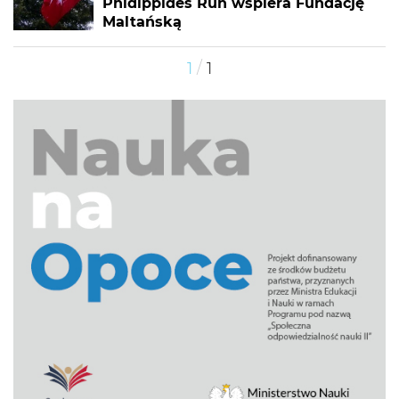
Phidippides Run wspiera Fundację
Maltańską
/
1
1