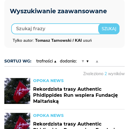
Tylko autor:
Tomasz Tarnowski / KAI
usuń
SORTUJ WG:
trafności
dodania:
▼
▲
Znaleziono
2
wyników
OPOKA NEWS
Rekordzista trasy Authentic
Phidippides Run wspiera Fundację
Maltańską
OPOKA NEWS
Rekordzista trasy Authentic