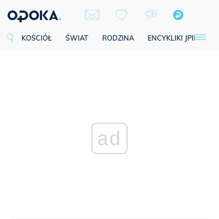
KOŚCIÓŁ
ŚWIAT
RODZINA
ENCYKLIKI JPII
SE
ad