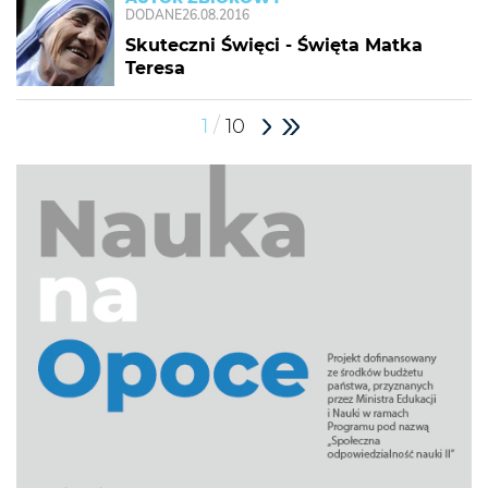
DODANE
26.08.2016
Skuteczni Święci - Święta Matka
Teresa
/
1
10