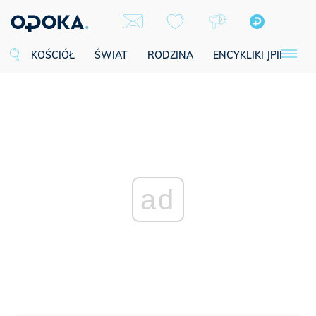
KOŚCIÓŁ
ŚWIAT
RODZINA
ENCYKLIKI JPII
SE
ad