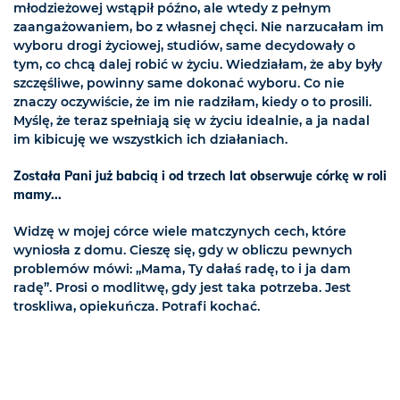
młodzieżowej wstąpił późno, ale wtedy z pełnym
zaangażowaniem, bo z własnej chęci. Nie narzucałam im
wyboru drogi życiowej, studiów, same decydowały o
tym, co chcą dalej robić w życiu. Wiedziałam, że aby były
szczęśliwe, powinny same dokonać wyboru. Co nie
znaczy oczywiście, że im nie radziłam, kiedy o to prosili.
Myślę, że teraz spełniają się w życiu idealnie, a ja nadal
im kibicuję we wszystkich ich działaniach.
Została Pani już babcią i od trzech lat obserwuje córkę w roli
mamy...
Widzę w mojej córce wiele matczynych cech, które
wyniosła z domu. Cieszę się, gdy w obliczu pewnych
problemów mówi: „Mama, Ty dałaś radę, to i ja dam
radę”. Prosi o modlitwę, gdy jest taka potrzeba. Jest
troskliwa, opiekuńcza. Potrafi kochać.