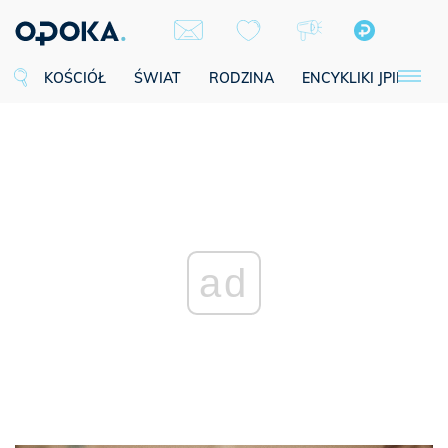
KOŚCIÓŁ
ŚWIAT
RODZINA
ENCYKLIKI JPII
SE
ad