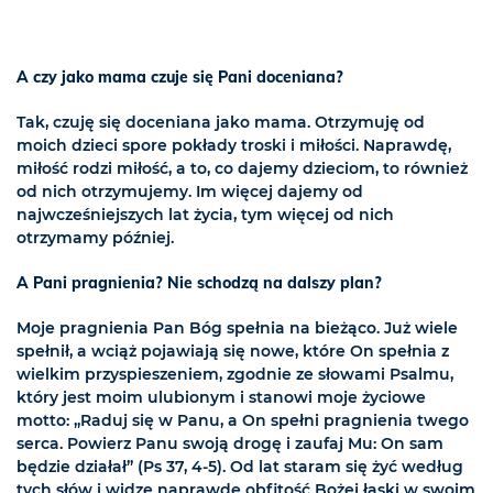
A czy jako mama czuje się Pani doceniana?
Tak, czuję się doceniana jako mama. Otrzymuję od
moich dzieci spore pokłady troski i miłości. Naprawdę,
miłość rodzi miłość, a to, co dajemy dzieciom, to również
od nich otrzymujemy. Im więcej dajemy od
najwcześniejszych lat życia, tym więcej od nich
otrzymamy później.
A Pani pragnienia? Nie schodzą na dalszy plan?
Moje pragnienia Pan Bóg spełnia na bieżąco. Już wiele
spełnił, a wciąż pojawiają się nowe, które On spełnia z
wielkim przyspieszeniem, zgodnie ze słowami Psalmu,
który jest moim ulubionym i stanowi moje życiowe
motto: „Raduj się w Panu, a On spełni pragnienia twego
serca. Powierz Panu swoją drogę i zaufaj Mu: On sam
będzie działał” (Ps 37, 4-5). Od lat staram się żyć według
tych słów i widzę naprawdę obfitość Bożej łaski w swoim