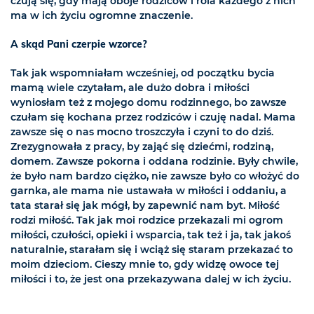
czują się, gdy mają oboje rodziców i rola każdego z nich
ma w ich życiu ogromne znaczenie.
A skąd Pani czerpie wzorce?
Tak jak wspomniałam wcześniej, od początku bycia
mamą wiele czytałam, ale dużo dobra i miłości
wyniosłam też z mojego domu rodzinnego, bo zawsze
czułam się kochana przez rodziców i czuję nadal. Mama
zawsze się o nas mocno troszczyła i czyni to do dziś.
Zrezygnowała z pracy, by zająć się dziećmi, rodziną,
domem. Zawsze pokorna i oddana rodzinie. Były chwile,
że było nam bardzo ciężko, nie zawsze było co włożyć do
garnka, ale mama nie ustawała w miłości i oddaniu, a
tata starał się jak mógł, by zapewnić nam byt. Miłość
rodzi miłość. Tak jak moi rodzice przekazali mi ogrom
miłości, czułości, opieki i wsparcia, tak też i ja, tak jakoś
naturalnie, starałam się i wciąż się staram przekazać to
moim dzieciom. Cieszy mnie to, gdy widzę owoce tej
miłości i to, że jest ona przekazywana dalej w ich życiu.