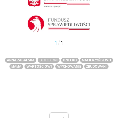
/
1
1
ANNA ZAGALSKA
BEZPIECZNI
DZIECKO
MACIERZYŃSTWO
MAMA
WARTOŚCIOWI
WYCHOWANIE
ZBUDOWANI