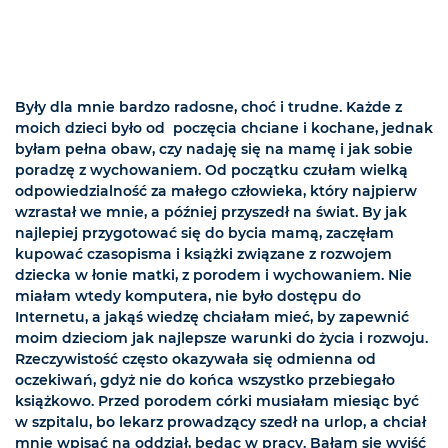
Były dla mnie bardzo radosne, choć i trudne. Każde z
moich dzieci było od poczęcia chciane i kochane, jednak
byłam pełna obaw, czy nadaję się na mamę i jak sobie
poradzę z wychowaniem. Od początku czułam wielką
odpowiedzialność za małego człowieka, który najpierw
wzrastał we mnie, a później przyszedł na świat. By jak
najlepiej przygotować się do bycia mamą, zaczęłam
kupować czasopisma i książki związane z rozwojem
dziecka w łonie matki, z porodem i wychowaniem. Nie
miałam wtedy komputera, nie było dostępu do
Internetu, a jakąś wiedzę chciałam mieć, by zapewnić
moim dzieciom jak najlepsze warunki do życia i rozwoju.
Rzeczywistość często okazywała się odmienna od
oczekiwań, gdyż nie do końca wszystko przebiegało
książkowo. Przed porodem córki musiałam miesiąc być
w szpitalu, bo lekarz prowadzący szedł na urlop, a chciał
mnie wpisać na oddział, będąc w pracy. Bałam się wyjść