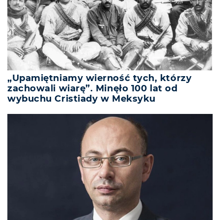
„Upamiętniamy wierność tych, którzy
zachowali wiarę”. Minęło 100 lat od
wybuchu Cristiady w Meksyku