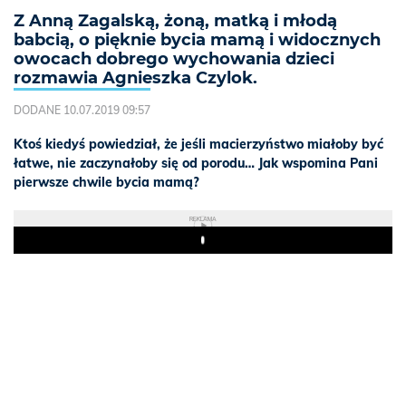
Z Anną Zagalską, żoną, matką i młodą
babcią, o pięknie bycia mamą i widocznych
owocach dobrego wychowania dzieci
rozmawia Agnieszka Czylok.
DODANE 10.07.2019 09:57
Ktoś kiedyś powiedział, że jeśli macierzyństwo miałoby być
łatwe, nie zaczynałoby się od porodu… Jak wspomina Pani
pierwsze chwile bycia mamą?
REKLAMA
Play