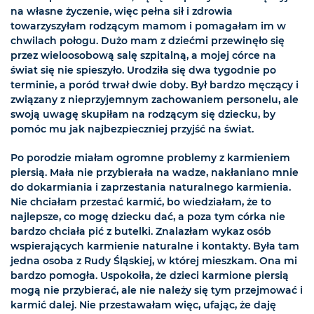
na własne życzenie, więc pełna sił i zdrowia
towarzyszyłam rodzącym mamom i pomagałam im w
chwilach połogu. Dużo mam z dziećmi przewinęło się
przez wieloosobową salę szpitalną, a mojej córce na
świat się nie spieszyło. Urodziła się dwa tygodnie po
terminie, a poród trwał dwie doby. Był bardzo męczący i
związany z nieprzyjemnym zachowaniem personelu, ale
swoją uwagę skupiłam na rodzącym się dziecku, by
pomóc mu jak najbezpieczniej przyjść na świat.
Po porodzie miałam ogromne problemy z karmieniem
piersią. Mała nie przybierała na wadze, nakłaniano mnie
do dokarmiania i zaprzestania naturalnego karmienia.
Nie chciałam przestać karmić, bo wiedziałam, że to
najlepsze, co mogę dziecku dać, a poza tym córka nie
bardzo chciała pić z butelki. Znalazłam wykaz osób
wspierających karmienie naturalne i kontakty. Była tam
jedna osoba z Rudy Śląskiej, w której mieszkam. Ona mi
bardzo pomogła. Uspokoiła, że dzieci karmione piersią
mogą nie przybierać, ale nie należy się tym przejmować i
karmić dalej. Nie przestawałam więc, ufając, że daję