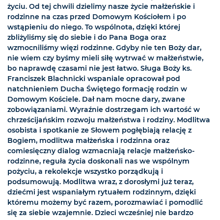
życiu. Od tej chwili dzielimy nasze życie małżeńskie i
rodzinne na czas przed Domowym Kościołem i po
wstąpieniu do niego. To wspólnota, dzięki której
zbliżyliśmy się do siebie i do Pana Boga oraz
wzmocniliśmy więzi rodzinne. Gdyby nie ten Boży dar,
nie wiem czy byśmy mieli siłę wytrwać w małżeństwie,
bo naprawdę czasami nie jest łatwo. Sługa Boży ks.
Franciszek Blachnicki wspaniale opracował pod
natchnieniem Ducha Świętego formację rodzin w
Domowym Kościele. Dał nam mocne dary, zwane
zobowiązaniami. Wyraźnie dostrzegam ich wartość w
chrześcijańskim rozwoju małżeństwa i rodziny. Modlitwa
osobista i spotkanie ze Słowem pogłębiają relację z
Bogiem, modlitwa małżeńska i rodzinna oraz
comiesięczny dialog wzmacniają relacje małżeńsko-
rodzinne, reguła życia doskonali nas we wspólnym
pożyciu, a rekolekcje wszystko porządkują i
podsumowują. Modlitwa wraz, z dorosłymi już teraz,
dziećmi jest wspaniałym rytuałem rodzinnym, dzięki
któremu możemy być razem, porozmawiać i pomodlić
się za siebie wzajemnie. Dzieci wcześniej nie bardzo