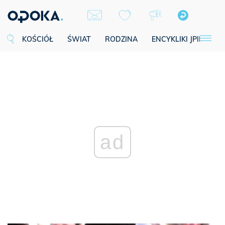
KOŚCIÓŁ
ŚWIAT
RODZINA
ENCYKLIKI JPII
SE
ad