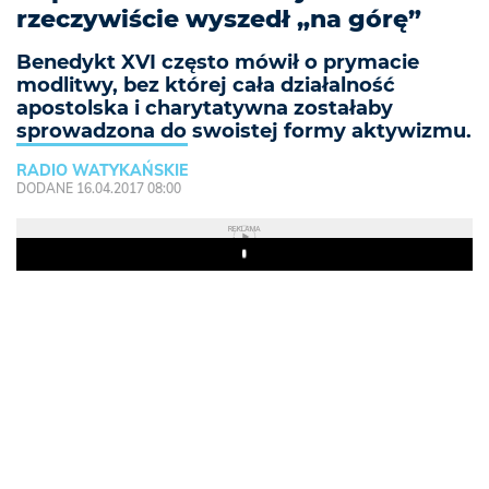
rzeczywiście wyszedł „na górę”
Benedykt XVI często mówił o prymacie
modlitwy, bez której cała działalność
apostolska i charytatywna zostałaby
sprowadzona do swoistej formy aktywizmu.
RADIO WATYKAŃSKIE
DODANE 16.04.2017 08:00
REKLAMA
Play