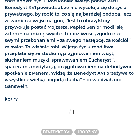
codziennym życiu. Pod koniec swego pontyfikatu
Benedykt XVI powiedział, że nie wycofuje się do życia
prywatnego, by robić to, co się najbardziej podoba, lecz
że zamierza wejść na górę. Jest to obraz, który
przywołuje postać Mojżesza. Papież Senior modli się
zatem – na miarę swych sił i możliwości, zgodnie ze
swymi przekonaniami – za swego następcę, za Kościół i
za świat. To właśnie robi. W jego życiu modlitwa
przeplata się ze studium, przyjmowaniem wizyt,
słuchaniem muzyki, sprawowaniem Eucharystii,
spacerami, medytacją, przygotowaniem na definitywne
spotkanie z Panem. Widzę, że Benedykt XVI przeżywa to
wszystko z wielką pogodą ducha” – powiedział abp
Gänswein.
kb/ rv
/
1
1
BENEDYKT XVI
URODZINY