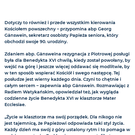
Dotyczy to również i przede wszystkim kierowania
Kościołem powszechny – przypomina abp Georg
Gänswein, sekretarz osobisty Papieża seniora, który
obchodzi swoje 90. urodziny.
Zdaniem abp. Gänsweina rezygnacja z Piotrowej posługi
była dla Benedykta XVI chwilą, kiedy został powołany, by
wejść na górę i jeszcze więcej oddawać się modlitwie, by
w ten sposób wspierać Kościół i swego następcę. Tej
posłudze jest wierny każdego dnia. Czyni to chętnie i
całym sercem – zapewnia abp Gänswein. Rozmawiając z
Radiem Watykańskim, opowiedział też, jak wygląda
codzienne życie Benedykta XVI w klasztorze Mater
Ecclesiae.
„Życie w klasztorze ma swój porządek. Dla nikogo nie
jest tajemnicą, że Papieżowi odpowiada taki styl życia.
Każdy dzień ma swój z góry ustalony rytm i to pomaga w