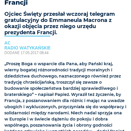
Francji
Ojciec Święty przesłał wczoraj telegram
gratulacyjny do Emmaneula Macrona z
okazji objęcia przez niego urzędu
prezydenta Francji.
AC
RADIO WATYKAŃSKIE
DODANE 17.05.2017 08:44
„Proszę Boga o wsparcie dla Pana, aby Pański kraj,
wierny bogatej różnorodności tradycji moralnych i
dziedzictwa duchowego, naznaczonego również przez
tradycję chrześcijańską, troszczył się zawsze o
budowanie społeczeństwa bardziej sprawiedliwego i
braterskiego” – napisał Papież. Wyraził też życzenie, by
Francja, z poszanowaniem dla różnic i mając na uwadze
ubogich i wykluczonych, przyczyniała się do współpracy i
solidarności między narodami. Niech nadal sprzyja ona
w Europie i w świecie dążeniu do pokoju i dobra
wspólnego, poszanowania życia i obrony godności