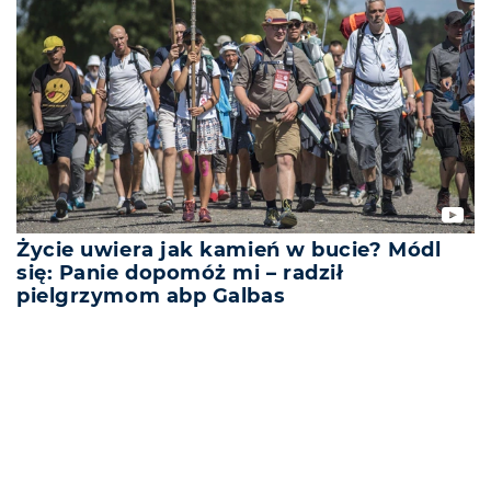
Życie uwiera jak kamień w bucie? Módl
się: Panie dopomóż mi – radził
pielgrzymom abp Galbas
REKLAMA