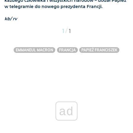
każdego człowieka i wszystkich narodów – dodał Papież
w telegramie do nowego prezydenta Francji.
kb/ rv
/
1
1
EMMANEUL MACRON
FRANCJA
PAPIEŻ FRANCISZEK
ad