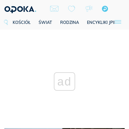
KOŚCIÓŁ
ŚWIAT
RODZINA
ENCYKLIKI JPII
SE
ad