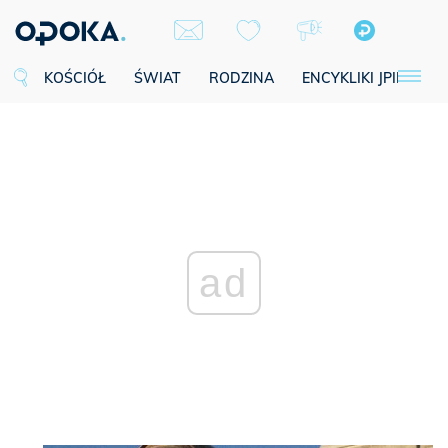
KOŚCIÓŁ
ŚWIAT
RODZINA
ENCYKLIKI JPII
SE
ad