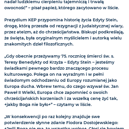
nadał ludzkiemu cierpieniu tajemniczą i trwałą
owocność” – pisał papież, którego zacytowano w liście.
Prezydium KEP przypomina historię życia Edyty Stein,
drogę, którą przeszła od rezygnacji z judaistycznej wiary,
przez ateizm, aż do chrześcijaństwa. Biskupi podkreślają,
że święta, była oryginalnym myślicielem i autorką wielu
znakomitych dzieł filozoficznych.
„Gdy obecnie przeżywamy 75. rocznicę śmierci św. s.
Teresy Benedykty od Krzyża – Edyty Stein – jesteśmy
świadkami pewnego bardzo znaczącego procesu
kulturowego. Polega on na wyraźnym i w pełni
świadomym odchodzeniu od Europy rozumianej jako
Europa ducha. Wbrew temu, do czego wzywał św. Jan
Paweł II Wielki, Europa chce zapomnieć o swoich
chrześcijańskich korzeniach i za wszelką cenę żyć tak,
+jakby Boga nie było+” – czytamy w liście.
„W konsekwencji po raz kolejny znajduje swe
potwierdzenie słynne zdanie Fiodora Dostojewskiego:
+Jeśli Boga nie ma, to wszystko wolno+. Głosi się bowiem