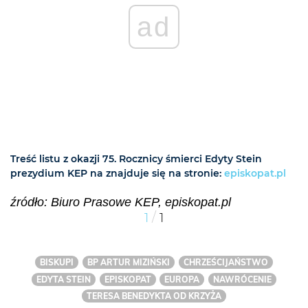
ad
Treść listu z okazji 75. Rocznicy śmierci Edyty Stein
prezydium KEP na znajduje się na stronie:
episkopat.pl
źródło: Biuro Prasowe KEP, episkopat.pl
/
1
1
BISKUPI
BP ARTUR MIZIŃSKI
CHRZEŚCIJAŃSTWO
EDYTA STEIN
EPISKOPAT
EUROPA
NAWRÓCENIE
TERESA BENEDYKTA OD KRZYŻA