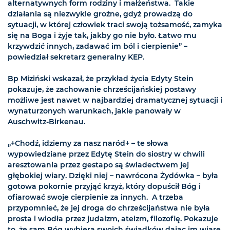
alternatywnych form rodziny i małżeństwa. Takie
działania są niezwykle groźne, gdyż prowadzą do
sytuacji, w której człowiek traci swoją tożsamość, zamyka
się na Boga i żyje tak, jakby go nie było. Łatwo mu
krzywdzić innych, zadawać im ból i cierpienie” –
powiedział sekretarz generalny KEP.
Bp Miziński wskazał, że przykład życia Edyty Stein
pokazuje, że zachowanie chrześcijańskiej postawy
możliwe jest nawet w najbardziej dramatycznej sytuacji i
wynaturzonych warunkach, jakie panowały w
Auschwitz-Birkenau.
„+Chodź, idziemy za nasz naród+ – te słowa
wypowiedziane przez Edytę Stein do siostry w chwili
aresztowania przez gestapo są świadectwem jej
głębokiej wiary. Dzięki niej – nawrócona Żydówka – była
gotowa pokornie przyjąć krzyż, który dopuścił Bóg i
ofiarować swoje cierpienie za innych. A trzeba
przypomnieć, że jej droga do chrześcijaństwa nie była
prosta i wiodła przez judaizm, ateizm, filozofię. Pokazuje
to, że sam Bóg wybiera swoich świadków dając im wiarę,