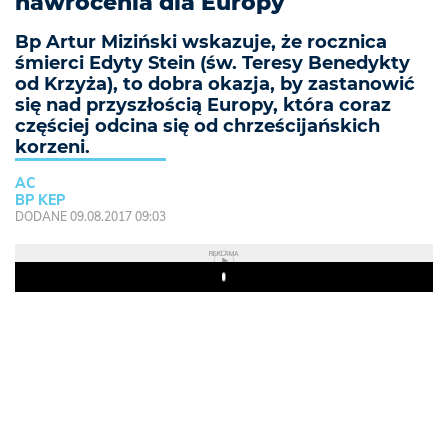
nawrócenia dla Europy
Bp Artur Miziński wskazuje, że rocznica
śmierci Edyty Stein (św. Teresy Benedykty
od Krzyża), to dobra okazja, by zastanowić
się nad przyszłością Europy, która coraz
częściej odcina się od chrześcijańskich
korzeni.
AC
BP KEP
DODANE 09.08.2017 09:03
REKLAMA
Play