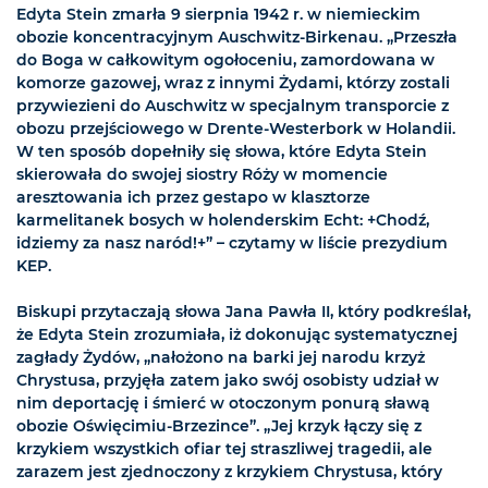
Edyta Stein zmarła 9 sierpnia 1942 r. w niemieckim
obozie koncentracyjnym Auschwitz-Birkenau. „Przeszła
do Boga w całkowitym ogołoceniu, zamordowana w
komorze gazowej, wraz z innymi Żydami, którzy zostali
przywiezieni do Auschwitz w specjalnym transporcie z
obozu przejściowego w Drente-Westerbork w Holandii.
W ten sposób dopełniły się słowa, które Edyta Stein
skierowała do swojej siostry Róży w momencie
aresztowania ich przez gestapo w klasztorze
karmelitanek bosych w holenderskim Echt: +Chodź,
idziemy za nasz naród!+” – czytamy w liście prezydium
KEP.
Biskupi przytaczają słowa Jana Pawła II, który podkreślał,
że Edyta Stein zrozumiała, iż dokonując systematycznej
zagłady Żydów, „nałożono na barki jej narodu krzyż
Chrystusa, przyjęła zatem jako swój osobisty udział w
nim deportację i śmierć w otoczonym ponurą sławą
obozie Oświęcimiu-Brzezince”. „Jej krzyk łączy się z
krzykiem wszystkich ofiar tej straszliwej tragedii, ale
zarazem jest zjednoczony z krzykiem Chrystusa, który