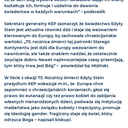
kształtuje ich, formuje i uzdalnia do dawania
świadectwa w każdych warunkach” – podkreślił.
Sekretarz generalny KEP zaznaczył, że świadectwo Edyty
Stein jest aktualne również dziś i staje się wezwaniem
kierowanym do Europy, by zachowała chrześcijańskie
wartości. „75. rocznica śmierci tej patronki Starego
Kontynentu jest dziś dla Europy wezwaniem do
nawrócenia, ale także znakiem nadziei, że ostatecznie
zwycięża dobro. Nawet najmroczniejsze czasy przemijają,
tym który trwa jest Bóg” – powiedział bp Miziński.
W liście z okazji 75. Rocznicy śmierci Edyty Stein
prezydium KEP wskazuje m.in., że Europa chce
zapomnieć o chrześcijańskich korzeniach; głosi się
prawo do eutanazji czy też prawo kobiet do zabijania
własnych nienarodzonych dzieci, podważa się instytucję
małżeństwa jako związku kobiety i mężczyzny, promuje
się ideologię gender. Tragiczny staje się świat, który
odrzuca Boga – napisali biskupi.