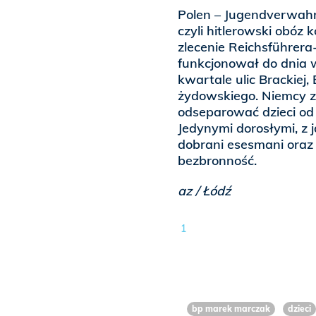
Polen – Jugendverwahrl
czyli hitlerowski obóz 
zlecenie Reichsführera
funkcjonował do dnia 
kwartale ulic Brackiej,
żydowskiego. Niemcy z 
odseparować dzieci od 
Jedynymi dorosłymi, z ja
dobrani esesmani oraz 
bezbronność.
az / Łódź
1
bp marek marczak
dzieci