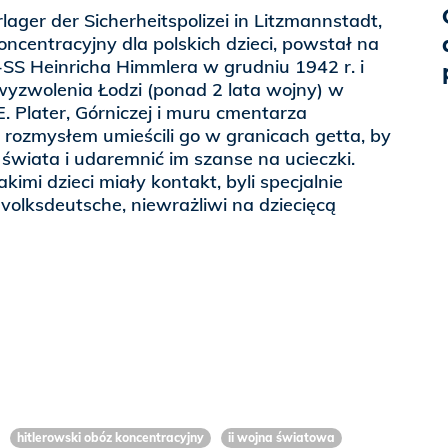
ager der Sicherheitspolizei in Litzmannstadt,
koncentracyjny dla polskich dzieci, powstał na
-SS Heinricha Himmlera w grudniu 1942 r. i
wyzwolenia Łodzi (ponad 2 lata wojny) w
 E. Plater, Górniczej i muru cmentarza
rozmysłem umieścili go w granicach getta, by
świata i udaremnić im szanse na ucieczki.
kimi dzieci miały kontakt, byli specjalnie
volksdeutsche, niewrażliwi na dziecięcą
hitlerowski obóz koncentracyjny
ii wojna światowa