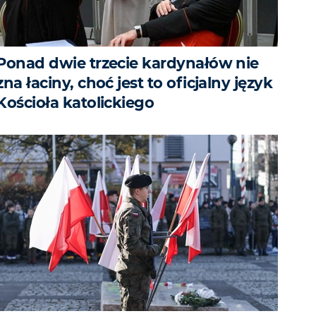
Ponad dwie trzecie kardynałów nie
zna łaciny, choć jest to oficjalny język
Kościoła katolickiego