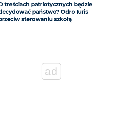
O treściach patriotycznych będzie
decydować państwo? Odro Iuris
przeciw sterowaniu szkołą
ad