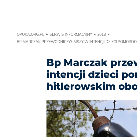
OPOKA.ORG.PL
SERWIS INFORMACYJNY
2018
BP MARCZAK PRZEWODNICZYŁ MSZY W INTENCJI DZIECI POMORD
Bp Marczak prze
intencji dzieci 
hitlerowskim obo