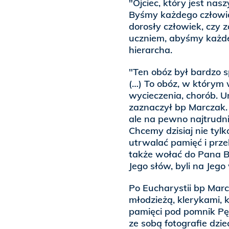
"Ojciec, który jest na
Byśmy każdego człowiek
dorosły człowiek, czy z
uczniem, abyśmy każde
hierarcha.
"Ten obóz był bardzo sp
(…) To obóz, w którym w
wycieczenia, chorób. 
zaznaczył bp Marczak. 
ale na pewno najtrudni
Chcemy dzisiaj nie tylk
utrwalać pamięć i prz
także wołać do Pana Bo
Jego słów, byli na Jeg
Po Eucharystii bp Mar
młodzieżą, klerykami,
pamięci pod pomnik Pęk
ze sobą fotografie dzie