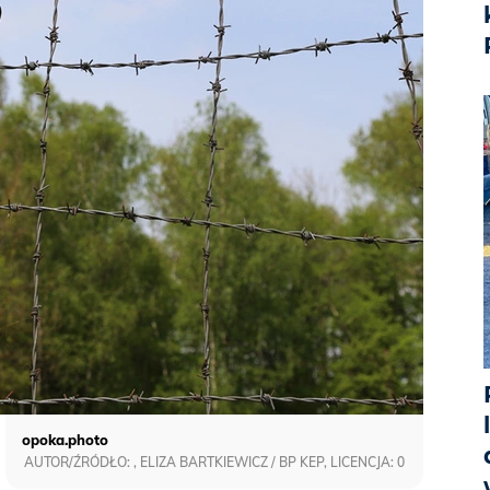
opoka.photo
AUTOR/ŹRÓDŁO: , ELIZA BARTKIEWICZ / BP KEP, LICENCJA: 0