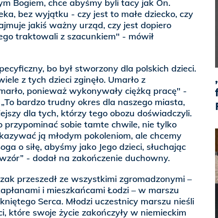
szym Bogiem, chce abyśmy byli tacy jak On.
a, bez wyjątku - czy jest to małe dziecko, czy
ajmuje jakiś ważny urząd, czy jest dopiero
go traktowali z szacunkiem" - mówił
ecyficzny, bo był stworzony dla polskich dzieci.
iele z tych dzieci zginęło. Umarło z
Umarło, ponieważ wykonywały ciężką pracę" -
„To bardzo trudny okres dla naszego miasta,
ejszy dla tych, którzy tego obozu doświadczyli.
o przypominać sobie tamte chwile, nie tylko
ekazywać ją młodym pokoleniom, ale chcemy
ga o siłę, abyśmy jako Jego dzieci, słuchając
o wzór” - dodał na zakończenie duchowny.
czak przeszedł ze wszystkimi zgromadzonymi –
 kapłanami i mieszkańcami Łodzi – w marszu
niętego Serca. Młodzi uczestnicy marszu nieśli
ci, które swoje życie zakończyły w niemieckim