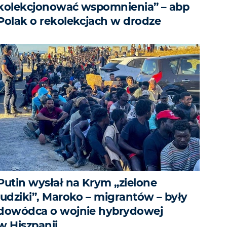
kolekcjonować wspomnienia” – abp
Polak o rekolekcjach w drodze
Putin wysłał na Krym „zielone
ludziki”, Maroko – migrantów – były
dowódca o wojnie hybrydowej
w Hiszpanii