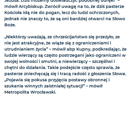
Jezusa. Dziś możemy doświadczyć podobnej udręki” –
mówił Arcybiskup. Zwrócił uwagę na to, że dziś pasterze
Kościoła idą nie do pogan, lecz do ludzi ochrzczonych,
jednak nie znaczy to, że są oni bardziej otwarci na Słowo
Boże.
„Niektórzy uważają, ze chrześcijaństwo się przeżyło, ze
nie jest atrakcyjne, że wiąże się z ograniczeniami i
utrudnianiem życia” – mówił abp Kupny, podkreślając, że
ludzie wierzący są często postrzegani jako ograniczeni w
swojej wolności i smutni, a niewierzący – szczęśliwi i
chętni do działania. Takie podejście często sprawia, że
pasterze zniechęcają się i tracą radość z głoszenia Słowa.
„Pojawia się pokusa przyjęcia postawy obronnej i
szukania winnych zaistniałej sytuacji” – mówił
Metropolita Wrocławski.