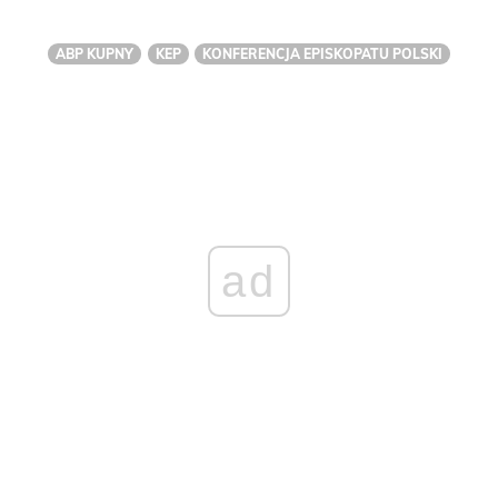
ABP KUPNY
KEP
KONFERENCJA EPISKOPATU POLSKI
ad