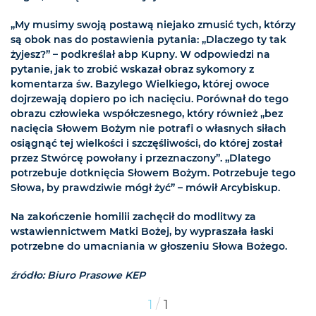
„My musimy swoją postawą niejako zmusić tych, którzy
są obok nas do postawienia pytania: „Dlaczego ty tak
żyjesz?” – podkreślał abp Kupny. W odpowiedzi na
pytanie, jak to zrobić wskazał obraz sykomory z
komentarza św. Bazylego Wielkiego, której owoce
dojrzewają dopiero po ich nacięciu. Porównał do tego
obrazu człowieka współczesnego, który również „bez
nacięcia Słowem Bożym nie potrafi o własnych siłach
osiągnąć tej wielkości i szczęśliwości, do której został
przez Stwórcę powołany i przeznaczony”. „Dlatego
potrzebuje dotknięcia Słowem Bożym. Potrzebuje tego
Słowa, by prawdziwie mógł żyć” – mówił Arcybiskup.
Na zakończenie homilii zachęcił do modlitwy za
wstawiennictwem Matki Bożej, by wypraszała łaski
potrzebne do umacniania w głoszeniu Słowa Bożego.
źródło: Biuro Prasowe KEP
/
1
1