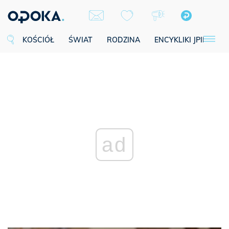
KOŚCIÓŁ
ŚWIAT
RODZINA
ENCYKLIKI JPII
SE
ad