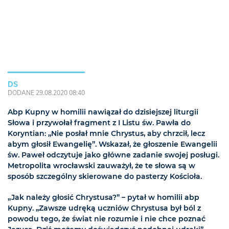
DS
DODANE 29.08.2020 08:40
Abp Kupny w homilii nawiązał do dzisiejszej liturgii
Słowa i przywołał fragment z I Listu św. Pawła do
Koryntian: „Nie posłał mnie Chrystus, aby chrzcił, lecz
abym głosił Ewangelię”. Wskazał, że głoszenie Ewangelii
św. Paweł odczytuje jako główne zadanie swojej posługi.
Metropolita wrocławski zauważył, że te słowa są w
sposób szczególny skierowane do pasterzy Kościoła.
„Jak należy głosić Chrystusa?” – pytał w homilii abp
Kupny. „Zawsze udręką uczniów Chrystusa był ból z
powodu tego, że świat nie rozumie i nie chce poznać