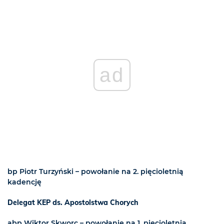
ad
bp Piotr Turzyński – powołanie na 2. pięcioletnią
kadencję
Delegat KEP ds. Apostolstwa Chorych
abp Wiktor Skworc – powołanie na 1. pięcioletnią