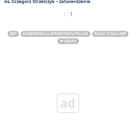
ks. Grzegorz Strzelczyk – zatwierdzenie
/
1
1
KEP
KONFERENCJA EPISKOPATU POLSKI
RADA STAŁA KEP
WYBORY
ad