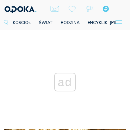
KOŚCIÓŁ
ŚWIAT
RODZINA
ENCYKLIKI JPII
SE
ad