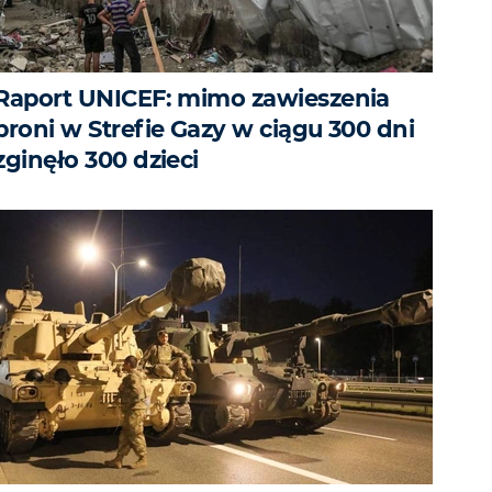
Raport UNICEF: mimo zawieszenia
broni w Strefie Gazy w ciągu 300 dni
zginęło 300 dzieci