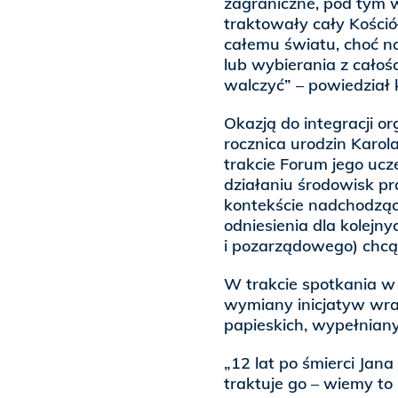
zagraniczne, pod tym 
traktowały cały Kośció
całemu światu, choć n
lub wybierania z całoś
walczyć” – powiedział 
Okazją do integracji org
rocznica urodzin Karol
trakcie Forum jego ucz
działaniu środowisk pr
kontekście nadchodząc
odniesienia dla kolejny
i pozarządowego) chcą
W trakcie spotkania w 
wymiany inicjatyw wr
papieskich, wypełnian
„12 lat po śmierci Jan
traktuje go – wiemy to 