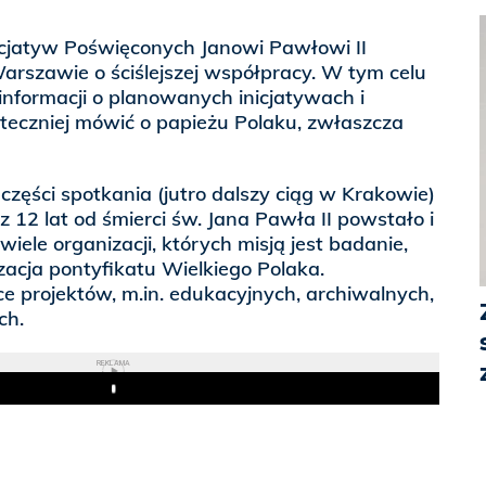
icjatyw Poświęconych Janowi Pawłowi II
arszawie o ściślejszej współpracy. W tym celu
nformacji o planowanych inicjatywach i
teczniej mówić o papieżu Polaku, zwłaszcza
zęści spotkania (jutro dalszy ciąg w Krakowie)
 12 lat od śmierci św. Jana Pawła II powstało i
wiele organizacji, których misją jest badanie,
acja pontyfikatu Wielkiego Polaka.
ce projektów, m.in. edukacyjnych, archiwalnych,
ch.
REKLAMA
Play