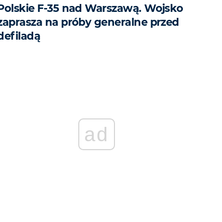
Polskie F-35 nad Warszawą. Wojsko
zaprasza na próby generalne przed
defiladą
ad