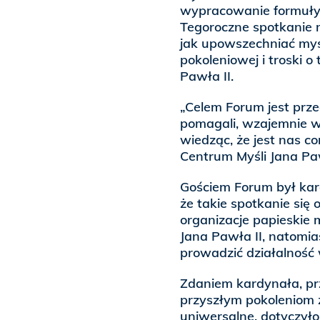
wypracowanie formuły 
Tegoroczne spotkanie 
jak upowszechniać myś
pokoleniowej i troski o
Pawła II.
„Celem Forum jest prz
pomagali, wzajemnie ws
wiedząc, że jest nas c
Centrum Myśli Jana Paw
Gościem Forum był kard
że takie spotkanie się 
organizacje papieskie
Jana Pawła II, natomia
prowadzić działalność
Zdaniem kardynała, prz
przyszłym pokoleniom z
uniwersalne, dotyczył