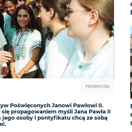
PIXABAY.COM
tyw Poświęconych Janowi Pawłowi II.
e się propagowaniem myśli Jana Pawła II
 jego osoby i pontyfikatu chcą ze sobą
ać.