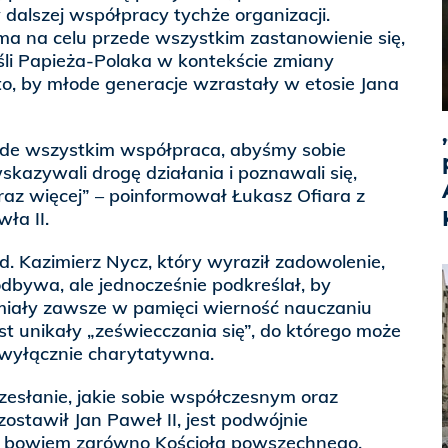
dalszej współpracy tychże organizacji.
ma na celu przede wszystkim zastanowienie się,
li Papieża-Polaka w kontekście zmiany
 to, by młode generacje wzrastały w etosie Jana
ede wszystkim współpraca, abyśmy sobie
kazywali drogę działania i poznawali się,
oraz więcej” – poinformował Łukasz Ofiara z
ła II.
. Kazimierz Nycz, który wyraził zadowolenie,
odbywa, ale jednocześnie podkreślał, by
 miały zawsze w pamięci wierność nauczaniu
st unikały „zeświecczania się”, do którego może
 wyłącznie charytatywna.
esłanie, jakie sobie współczesnym oraz
ostawił Jan Paweł II, jest podwójnie
o bowiem zarówno Kościoła powszechnego,