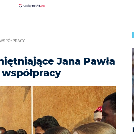
J WSPÓŁPRACY
iętniające Jana Pawła
ej współpracy