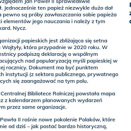
względem Jan Paweł II sprawiedliwie
ł. Jednocześnie ten papież niezwykle dużo dał
a pewno są próby zawłaszczania sobie papieża
ci elementów jego nauczania i należy z tym
kard. Nycz.
anizacji papieskich jest zbliżająca się setna
a Wojtyły, która przypadnie w 2020 roku. W
estnicy podpiszą deklarację o wspólnym
acujących nad popularyzacją myśli papieskiej w
ej rocznicy. Dokument ma być punktem
ch instytucji (z sektora publicznego, prywatnego
cych się zaangażować na tym polu.
Centralnej Bibliotece Rolniczej powstała mapa
az z kalendarzem planowanych wydarzeń
ym przez same organizacje.
a Pawła II rośnie nowe pokolenie Polaków, które
nie od dziś – jak postać bardzo historyczną,