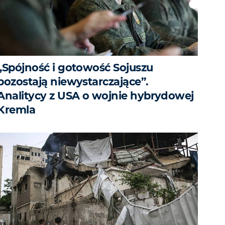
„Spójność i gotowość Sojuszu
pozostają niewystarczające”.
Analitycy z USA o wojnie hybrydowej
Kremla