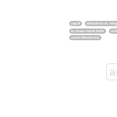
cop24
dykasteria ds. inte
ks. bruno-marie duffe
och
szczyt klimatyczny
a