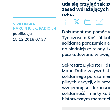
uda się przyjąć tak
zasad wdrażających 
roku.
S. ZIELIŃSKA
MARCIN ICIEK, RADIO EM
Dokument ma pomóc w w
publikacja
Tymczasem Kościół kato
15.12.2018 07:37
solidarne porozumieni
najbiedniejsze rejony 
poszkodowane w związ
Sekretarz Dykasterii d
Marie Duffe wzywał st
solidarnego porozumi
pilnych decyzji, ale p
wzajemną solidarnością
solidarność – nie tylk
historycznym momenci