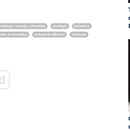
gralnego rozwoju człowieka
ekologia
katowice
rona środowiska
ocieplenie klimatu
rulebook
d