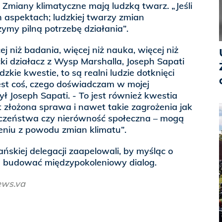
. Zmiany klimatyczne mają ludzką twarz. „Jeśli
h aspektach; ludzkiej twarzy zmian
ymy pilną potrzebę działania”.
j niż badania, więcej niż nauka, więcej niż
cki działacz z Wysp Marshalla, Joseph Sapati
dzkie kwestie, to są realni ludzie dotknięci
est coś, czego doświadczam w mojej
ył Joseph Sapati. - To jest również kwestia
t złożona sprawa i nawet takie zagrożenia jak
eczeństwa czy nierówność społeczna – mogą
eniu z powodu zmian klimatu”.
ńskiej delegacji zaapelowali, by myśląc o
h budować międzypokoleniowy dialog.
ews.va