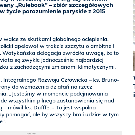
 zwany „Rulebook” – zbiór szczegółowych
w życie porozumienie paryskie z 2015
alce ze skutkami globalnego ocieplenia.
licki apelował w trakcie szczytu o ambitne i
e. Watykańska delegacja zwróciła uwagę, że to
świata są zwykle jednocześnie najbardziej
ku z zachodzącymi zmianami klimatycznymi.
s. Integralnego Rozwoju Człowieka – ks. Bruno-
rony do wzmożenia działań na rzecz
enia. „Jesteśmy w momencie podejmowania
rzede wszystkim pilnego zastanowienia się nad
 – mówił ks. Dufffe. - To jest wspólna
o by pomagać, ale by wszyscy brali udział w tym
e”.
REKLAMA