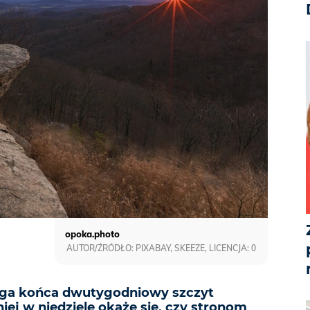
opoka.photo
AUTOR/ŹRÓDŁO: PIXABAY, SKEEZE, LICENCJA: 0
ga końca dwutygodniowy szczyt
iej w niedzielę okaże się, czy stronom