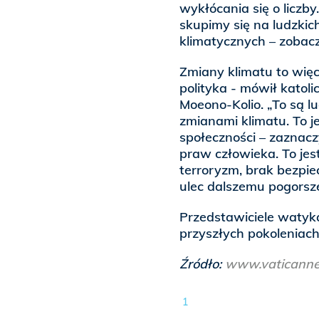
wykłócania się o liczby
skupimy się na ludzkic
klimatycznych – zobacz
Zmiany klimatu to więce
polityka - mówił katoli
Moeono-Kolio. „To są lu
zmianami klimatu. To j
społeczności – zaznacz
praw człowieka. To jes
terroryzm, brak bezpi
ulec dalszemu pogorsz
Przedstawiciele watyka
przyszłych pokoleniac
Źródło:
www.vaticann
1