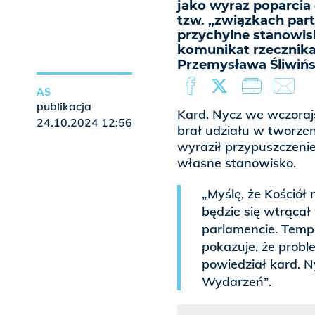
jako wyraz poparcia
tzw. „związkach part
przychylne stanowisk
komunikat rzecznika 
Przemysława Śliwińs
AS
publikacja
Kard. Nycz we wczorajs
24.10.2024 12:56
brał udziału w tworzen
wyraził przypuszczenie
własne stanowisko.
„Myślę, że Kościół 
będzie się wtrącał
parlamencie. Tempe
pokazuje, że proble
powiedział kard. 
Wydarzeń”.