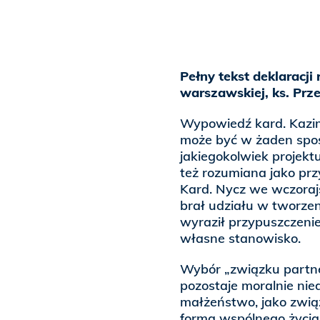
Pełny tekst deklaracji
warszawskiej,
ks. Prz
Wypowiedź kard. Kazim
może być w żaden spos
jakiegokolwiek projekt
też rozumiana jako prz
Kard. Nycz we wczorajs
brał udziału w tworzen
wyraził przypuszczenie
własne stanowisko.
Wybór „związku partner
pozostaje moralnie nie
małżeństwo, jako związ
formą wspólnego życia