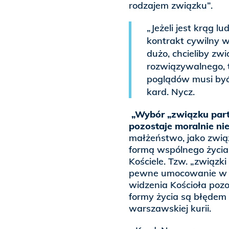
rodzajem związku”.
„Jeżeli jest krąg l
kontrakt cywilny w
dużo, chcieliby zw
rozwiązywalnego, t
poglądów musi być 
kard. Nycz.
„Wybór „związku partn
pozostaje moralnie ni
małżeństwo, jako związ
formą wspólnego życia
Kościele. Tzw. „związki
pewne umocowanie w p
widzenia Kościoła pozo
formy życia są błędem
warszawskiej kurii.