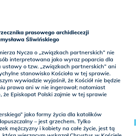
 rzecznika prasowego archidiecezji
emysława Śliwińskiego
ierza Nycza o „związkach partnerskich” nie
ób interpretowana jako wyraz poparcia dla
u ustawy o tzw. „związkach partnerskich” ani
ychylne stanowisko Kościoła w tej sprawie.
zym wywiadzie wyjaśnił, że Kościół nie będzie
iu prawa ani w nie ingerował; natomiast
, że Episkopat Polski zajmie w tej sprawie
skiego” jako formy życia dla katolików
dopuszczalny – jest grzechem. Tylko
ek mężczyzny i kobiety na całe życie, jest tą
, którą wierzącym wskazał Chrystus w Kościele.