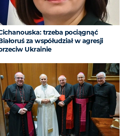
Cichanouska: trzeba pociągnąć
Białoruś za współudział w agresji
przeciw Ukrainie