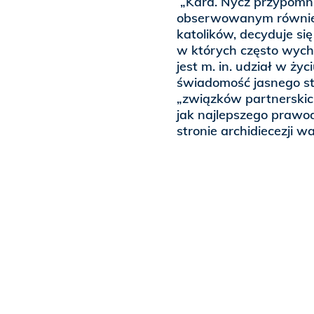
„Kard. Nycz przypomni
obserwowanym również w
katolików, decyduje si
w których często wych
jest m. in. udział w ży
świadomość jasnego st
„związków partnerskic
jak najlepszego prawo
stronie archidiecezji w