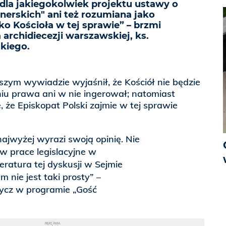
 dla jakiegokolwiek projektu ustawy o
nerskich" ani też rozumiana jako
o Kościoła w tej sprawie” – brzmi
archidiecezji warszawskiej, ks.
kiego.
zym wywiadzie wyjaśnił, że Kościół nie będzie
iu prawa ani w nie ingerował; natomiast
, że Episkopat Polski zajmie w tej sprawie
najwyżej wyrazi swoją opinię. Nie
 w prace legislacyjne w
ratura tej dyskusji w Sejmie
m nie jest taki prosty” –
Nycz w programie „Gość
REKLAMA