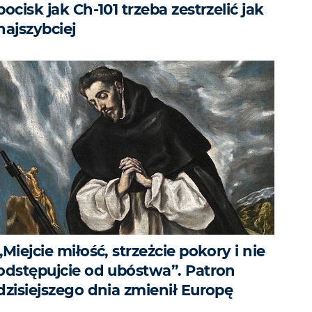
pocisk jak Ch-101 trzeba zestrzelić jak
najszybciej
„Miejcie miłość, strzeżcie pokory i nie
odstępujcie od ubóstwa”. Patron
dzisiejszego dnia zmienił Europę