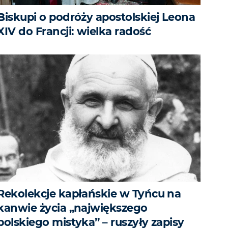
Biskupi o podróży apostolskiej Leona
XIV do Francji: wielka radość
Rekolekcje kapłańskie w Tyńcu na
kanwie życia „największego
polskiego mistyka” – ruszyły zapisy