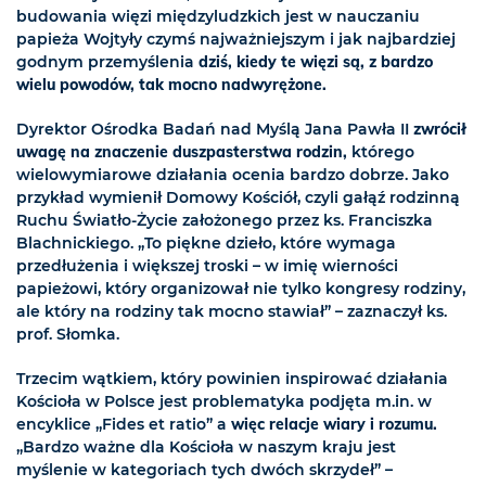
budowania więzi międzyludzkich jest w nauczaniu
papieża Wojtyły czymś najważniejszym i jak najbardziej
godnym przemyślenia
dziś, kiedy te więzi są, z bardzo
wielu powodów, tak mocno nadwyrężone.
Dyrektor Ośrodka Badań nad Myślą Jana Pawła II
zwrócił
uwagę na znaczenie duszpasterstwa rodzin,
którego
wielowymiarowe działania ocenia bardzo dobrze. Jako
przykład wymienił Domowy Kościół, czyli gałąź rodzinną
Ruchu Światło-Życie założonego przez ks. Franciszka
Blachnickiego. „To piękne dzieło, które wymaga
przedłużenia i większej troski – w imię wierności
papieżowi, który organizował nie tylko kongresy rodziny,
ale który na rodziny tak mocno stawiał” – zaznaczył ks.
prof. Słomka.
Trzecim wątkiem, który powinien inspirować działania
Kościoła w Polsce jest problematyka podjęta m.in. w
encyklice „Fides et ratio” a
więc relacje wiary i rozumu.
„Bardzo ważne dla Kościoła w naszym kraju jest
myślenie w kategoriach tych dwóch skrzydeł” –