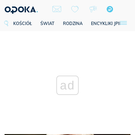
KOŚCIÓŁ
ŚWIAT
RODZINA
ENCYKLIKI JPII
SE
ad