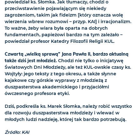
powiedział ks. Słomka. Jak tłumaczy, chodzi o
przeciwstawienie pojawiającym się niekiedy
zagrożeniom, takim jak fideizm [który oznacza wolę
wierzenia wbrew rozumowi – przyp. KAI] i irracjonalizm.
To ważne, żeby wiara była oparta na dobrych
fundamentach, papieżowi bardzo na tym zależało –
powiedział profesor Katedry Filozofii Religii KUL.
Czwartą „wielką sprawą” Jana Pawła II, bardzo aktualną
także dziś jest młodzież.
Chodzi nie tylko o inicjatywę
Światowych Dni Młodzieży, ale też KUL-owskie czasy ks.
Wojtyły: jego teksty z tego okresu, a także słynne
kajakowe czy górskie wyprawy z młodzieżą z
duszpasterstwa akademickiego i przyjaciółmi
ówczesnego profesora etyki.
Dziś, podkreśla ks. Marek Słomka, należy robić wszystko
dla rozwoju duszpasterstwa młodzieży i wlewać w
młodych ludzi nadzieję, której tak bardzo potrzebują.
Źródło: KAI