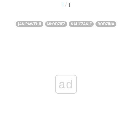
/
1
1
JAN PAWEŁ II
MŁODZIEŻ
NAUCZANIE
RODZINA
ad