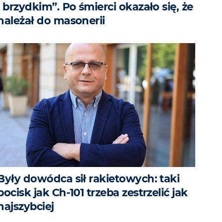
i brzydkim”. Po śmierci okazało się, że
należał do masonerii
Były dowódca sił rakietowych: taki
pocisk jak Ch-101 trzeba zestrzelić jak
najszybciej