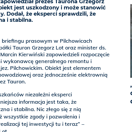
 zapowiedział prezes Taurona Grzegorz
obiekt jest uszkodzony i może stanowić
y. Dodał, że eksperci sprawdzili, że
a i stabilna.
 briefingu prasowym w Pilchowicach
półki Tauron Grzegorz Lot oraz minister ds.
arcin Kierwiński zapowiedzieli rozpoczęcie
ni wykonawcę generalnego remontu i
jez. Pilchowickim. Obiekt jest elementem
powodziowej oraz jednocześnie elektrownią
ez Tauron.
szkańców niezależni eksperci
niejsza informacja jest taka, że
zna i stabilna. Nic złego się z nią
ż wszystkie zgody i pozwolenia i
lizacji tej inwestycji tu i teraz” –
Lot.