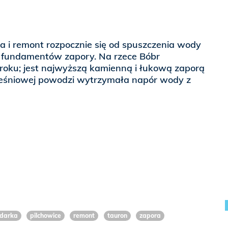
 i remont rozpocznie się od spuszczenia wody
ia fundamentów zapory. Na rzece Bóbr
oku; jest najwyższą kamienną i łukową zaporą
ześniowej powodzi wytrzymała napór wody z
darka
pilchowice
remont
tauron
zapora