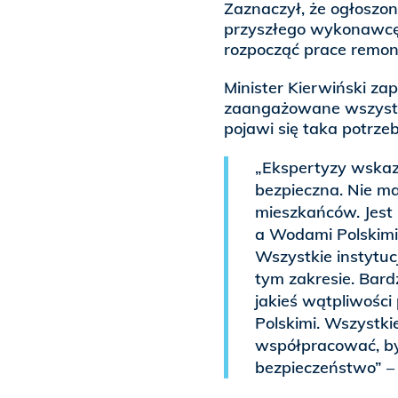
Zaznaczył, że ogłoszon
przyszłego wykonawcę
rozpocząć prace remon
Minister Kierwiński za
zaangażowane wszystk
pojawi się taka potrzeb
„Ekspertyzy wskazu
bezpieczna. Nie m
mieszkańców. Jest
a Wodami Polskimi w
Wszystkie instytu
tym zakresie. Bardz
jakieś wątpliwośc
Polskimi. Wszystki
współpracować, by
bezpieczeństwo” – 