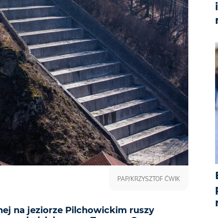
PAP/KRZYSZTOF ĆWIK
j na jeziorze Pilchowickim ruszy