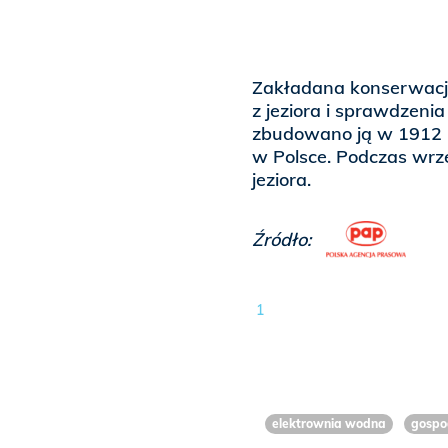
Zakładana konserwacja
z jeziora i sprawdzen
zbudowano ją w 1912 r
w Polsce. Podczas wr
jeziora.
Źródło:
1
elektrownia wodna
gospo