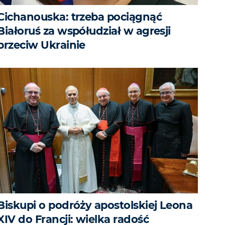
Cichanouska: trzeba pociągnąć
Białoruś za współudział w agresji
przeciw Ukrainie
Biskupi o podróży apostolskiej Leona
XIV do Francji: wielka radość