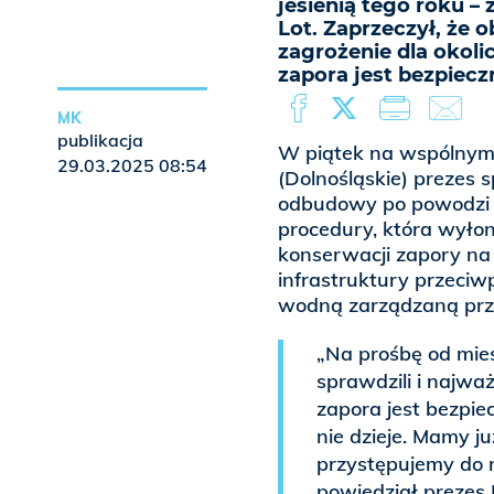
jesienią tego roku –
Lot. Zaprzeczył, że 
zagrożenie dla okolic
zapora jest bezpieczn
MK
publikacja
W piątek na wspólnym
29.03.2025 08:54
(Dolnośląskie) prezes s
odbudowy po powodzi M
procedury, która wyło
konserwacji zapory na 
infrastruktury przeciw
wodną zarządzaną prz
„Na prośbę od mie
sprawdzili i najważ
zapora jest bezpiec
nie dzieje. Mamy ju
przystępujemy do rea
powiedział prezes 