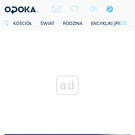
KOŚCIÓŁ
ŚWIAT
RODZINA
ENCYKLIKI JPII
SE
ad