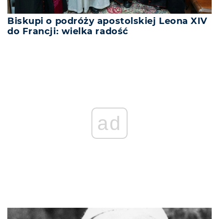
Biskupi o podróży apostolskiej Leona XIV
do Francji: wielka radość
ad