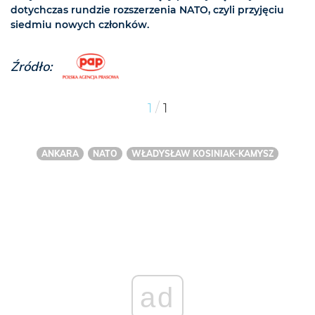
dotychczas rundzie rozszerzenia NATO, czyli przyjęciu
siedmiu nowych członków.
Źródło:
/
1
1
ANKARA
NATO
WŁADYSŁAW KOSINIAK-KAMYSZ
ad