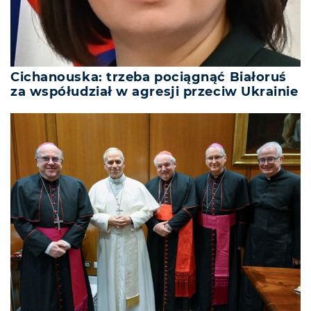
Cichanouska: trzeba pociągnąć Białoruś
za współudział w agresji przeciw Ukrainie