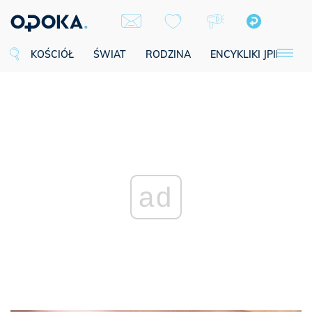
KOŚCIÓŁ
ŚWIAT
RODZINA
ENCYKLIKI JPII
SE
ad