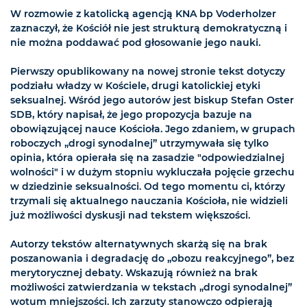
W rozmowie z katolicką agencją KNA bp Voderholzer
zaznaczył, że Kościół nie jest strukturą demokratyczną i
nie można poddawać pod głosowanie jego nauki.
Pierwszy opublikowany na nowej stronie tekst dotyczy
podziału władzy w Kościele, drugi katolickiej etyki
seksualnej. Wśród jego autorów jest biskup Stefan Oster
SDB, który napisał, że jego propozycja bazuje na
obowiązującej nauce Kościoła. Jego zdaniem, w grupach
roboczych „drogi synodalnej” utrzymywała się tylko
opinia, która opierała się na zasadzie "odpowiedzialnej
wolności" i w dużym stopniu wykluczała pojęcie grzechu
w dziedzinie seksualności. Od tego momentu ci, którzy
trzymali się aktualnego nauczania Kościoła, nie widzieli
już możliwości dyskusji nad tekstem większości.
Autorzy tekstów alternatywnych skarżą się na brak
poszanowania i degradację do „obozu reakcyjnego”, bez
merytorycznej debaty. Wskazują również na brak
możliwości zatwierdzania w tekstach „drogi synodalnej”
wotum mniejszości. Ich zarzuty stanowczo odpierają