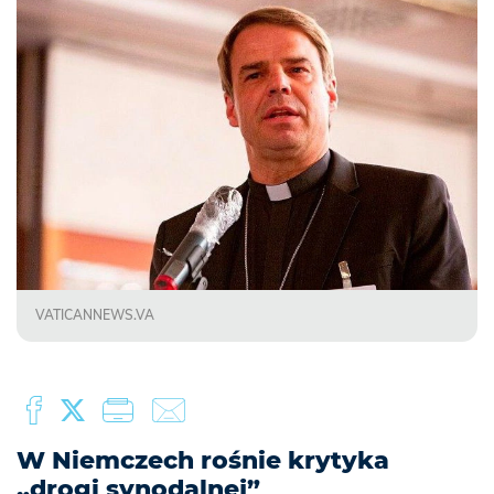
VATICANNEWS.VA
W Niemczech rośnie krytyka
„drogi synodalnej”