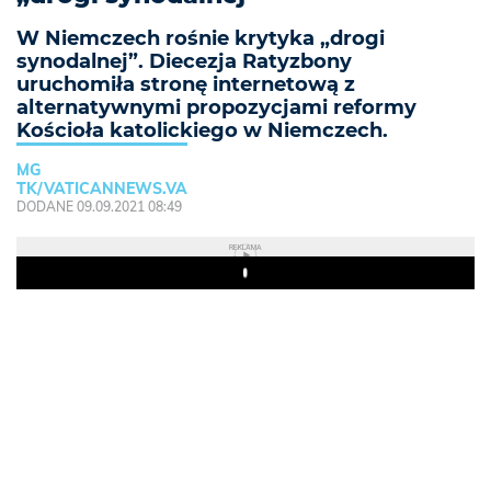
W Niemczech rośnie krytyka „drogi
synodalnej”. Diecezja Ratyzbony
uruchomiła stronę internetową z
alternatywnymi propozycjami reformy
Kościoła katolickiego w Niemczech.
MG
TK/VATICANNEWS.VA
DODANE 09.09.2021 08:49
REKLAMA
Play