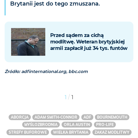
Brytanii jest do tego zmuszana.
Przed sądem za cichą
modlitwę. Weteran brytyjskiej
armii zapłacił już 34 tys. funtów
Źródło: adfinternational.org, bbc.com
/
1
1
ABORCJA
ADAM SMITH-CONNOR
ADF
BOURNEMOUTH
MYŚLOZBRODNIA
ORLA AUSTIN
PRO-LIFE
STREFY BUFOROWE
WIELKA BRYTANIA
ZAKAZ MODLITWY