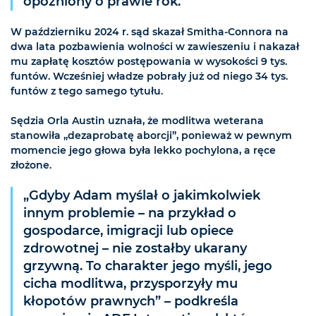
opóźniony o prawie rok.
W październiku 2024 r. sąd skazał Smitha-Connora na
dwa lata pozbawienia wolności w zawieszeniu i nakazał
mu zapłatę kosztów postępowania w wysokości 9 tys.
funtów. Wcześniej władze pobrały już od niego 34 tys.
funtów z tego samego tytułu.
Sędzia Orla Austin uznała, że modlitwa weterana
stanowiła „dezaprobatę aborcji”, ponieważ w pewnym
momencie jego głowa była lekko pochylona, ​​a ręce
złożone.
„Gdyby Adam myślał o jakimkolwiek
innym problemie – na przykład o
gospodarce, imigracji lub opiece
zdrowotnej – nie zostałby ukarany
grzywną. To charakter jego myśli, jego
cicha modlitwa, przysporzyły mu
kłopotów prawnych” – podkreśla