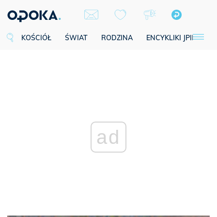
KOŚCIÓŁ
ŚWIAT
RODZINA
ENCYKLIKI JPII
SE
ad