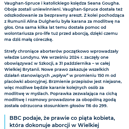
Vaughan-Spruce i katolickiego księdza Seana Gougha.
Oboje zostali uniewinnieni. Vaughan-Spruce dostała też
odszkodowanie za bezprawny areszt. Z kolei pochodząca
z Rumunii Alina Dulgheriu była karana za modlitwę na
głos. Ona sama kilka lat temu dostała pomoc od
wolontariusza pro-life tuż przed aborcją, dzięki czemu
ma dziś małą córeczkę.
Strefy chroniące aborterów początkowo wprowadzały
władze Londynu. We wrześniu 2024 r. zaczęły one
obowiązywać w Szkocji, a 31 października – w całej
Wielkiej Brytanii. Nowe prawo zakazuje wszelkich
działań stanowiących „wpływ” w promieniu 150 m od
placówki aborcyjnej. Brzmienie przepisów jest niejasne,
więc możliwe będzie karanie kolejnych osób za
modlitwę w myślach. Poprawka zezwalająca na cichą
modlitwę i rozmowy prowadzone za obopólną zgodą
została odrzucona stosunkiem głosów 116 do 299.
BBC podaje, że prawie co piąta kobieta,
która dokonuje aborcji w Wielkiej