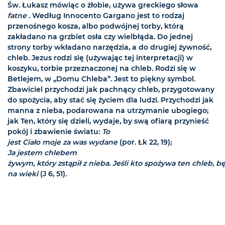
Św. Łukasz mówiąc o żłobie, używa greckiego słowa
fatne
. Według Innocento Gargano jest to rodzaj
przenośnego kosza, albo podwójnej torby, którą
zakładano na grzbiet osła czy wielbłąda. Do jednej
strony torby wkładano narzędzia, a do drugiej żywność,
chleb. Jezus rodzi się (używając tej interpretacji) w
koszyku, torbie przeznaczonej na chleb. Rodzi się w
Betlejem, w „Domu Chleba”. Jest to piękny symbol.
Zbawiciel przychodzi jak pachnący chleb, przygotowany
do spożycia, aby stać się życiem dla ludzi. Przychodzi jak
manna z nieba, podarowana na utrzymanie ubogiego;
jak Ten, który się dzieli, wydaje, by swą ofiarą przynieść
pokój i zbawienie światu:
To
jest Ciało moje za was wydane
(por. Łk 22, 19);
Ja jestem chlebem
żywym, który zstąpił z nieba. Jeśli kto spożywa ten chleb, b
na wieki
(J 6, 51).