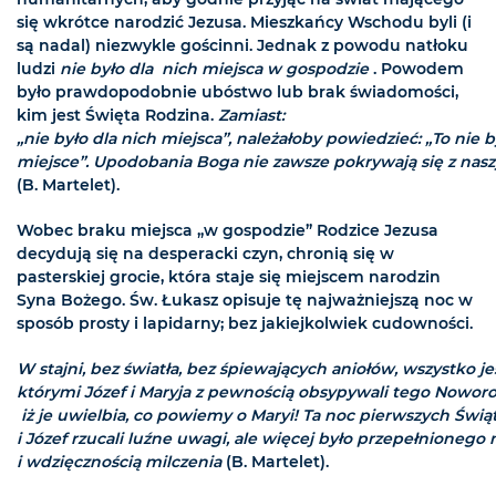
się wkrótce narodzić Jezusa. Mieszkańcy Wschodu byli (i
są nadal) niezwykle gościnni. Jednak z powodu natłoku
ludzi
nie było dla nich miejsca w gospodzie
. Powodem
było prawdopodobnie ubóstwo lub brak świadomości,
kim jest Święta Rodzina.
Zamiast:
„nie było dla nich miejsca”, należałoby powiedzieć: „To nie 
miejsce”. Upodobania Boga nie zawsze pokrywają się z na
(B. Martelet).
Wobec braku miejsca „w gospodzie” Rodzice Jezusa
decydują się na desperacki czyn, chronią się w
pasterskiej grocie, która staje się miejscem narodzin
Syna Bożego. Św. Łukasz opisuje tę najważniejszą noc w
sposób prosty i lapidarny; bez jakiejkolwiek cudowności.
W stajni, bez światła, bez śpiewających aniołów, wszystko j
którymi Józef i Maryja z pewnością obsypywali tego Noworo
iż je uwielbia, co powiemy o Maryi! Ta noc pierwszych Świą
i Józef rzucali luźne uwagi, ale więcej było przepełnionego 
i wdzięcznością milczenia
(B. Martelet).