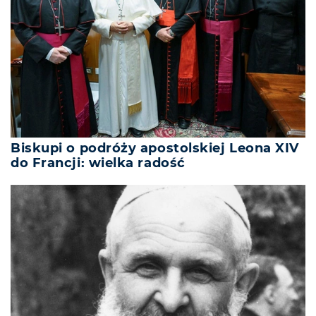
Biskupi o podróży apostolskiej Leona XIV
do Francji: wielka radość