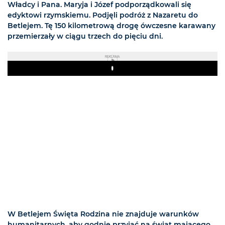
Władcy i Pana. Maryja i Józef podporządkowali się
edyktowi rzymskiemu. Podjęli podróż z Nazaretu do
Betlejem. Tę 150 kilometrową drogę ówczesne karawany
przemierzały w ciągu trzech do pięciu dni.
REKLAMA
Play
W Betlejem Święta Rodzina nie znajduje warunków
humanitarnych, aby godnie przyjąć na świat mającego