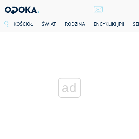
KOŚCIÓŁ
ŚWIAT
RODZINA
ENCYKLIKI JPII
SE
ad