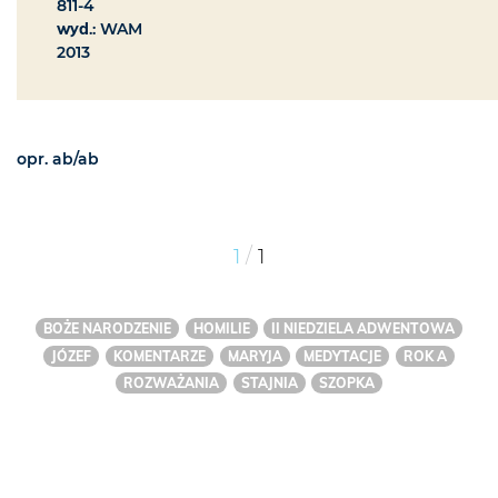
811-4
wyd
.: WAM
2013
opr. ab/ab
/
1
1
BOŻE NARODZENIE
HOMILIE
II NIEDZIELA ADWENTOWA
JÓZEF
KOMENTARZE
MARYJA
MEDYTACJE
ROK A
ROZWAŻANIA
STAJNIA
SZOPKA