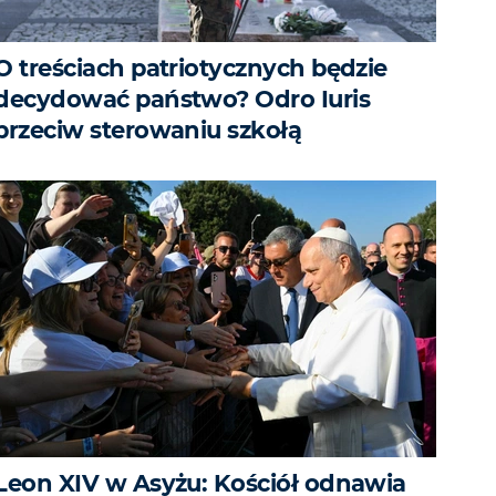
O treściach patriotycznych będzie
decydować państwo? Odro Iuris
przeciw sterowaniu szkołą
Leon XIV w Asyżu: Kościół odnawia