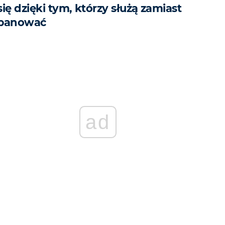
się dzięki tym, którzy służą zamiast
panować
ad