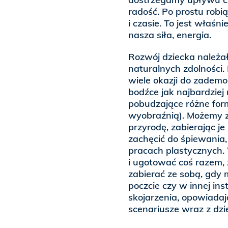
radość. Po prostu robi
i czasie. To jest wła
nasza siła, energia.
Rozwój dziecka należa
naturalnych zdolności.
wiele okazji do zadem
bodźce jak najbardziej
pobudzające różne for
wyobraźnią). Możemy z
przyrodę, zabierając j
zachęcić do śpiewania,
pracach plastycznych. 
i ugotować coś razem,
zabierać ze sobą, gdy
poczcie czy w innej ins
skojarzenia, opowiadając
scenariusze wraz z dzi