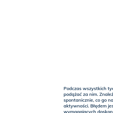
Podczas wszystkich ty
podążać za nim. Znaleź
spontanicznie, co go n
aktywności. Błędem je
wymagających doskonal