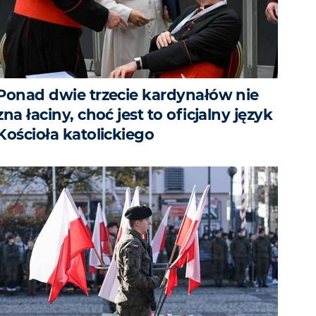
Ponad dwie trzecie kardynałów nie
zna łaciny, choć jest to oficjalny język
Kościoła katolickiego