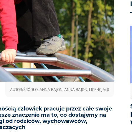
AUTOR/ŹRÓDŁO: ANNA BAJON, ANNA BAJON, LICENCJA: 0
ością człowiek pracuje przez całe swoje
ksze znaczenie ma to, co dostajemy na
ogi od rodziców, wychowawców,
naczących