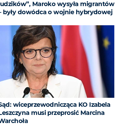
ludzików”, Maroko wysyła migrantów
– były dowódca o wojnie hybrydowej
Sąd: wiceprzewodnicząca KO Izabela
Leszczyna musi przeprosić Marcina
Warchoła