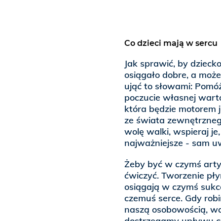
Co dzieci mają w sercu
Jak sprawić, by dziecko
osiągało dobre, a moż
ująć to słowami: Pomó
poczucie własnej wart
która będzie motorem 
ze świata zewnętrzneg
wolę walki, wspieraj je
najważniejsze - sam u
Żeby być w czymś artys
ćwiczyć. Tworzenie pły
osiągają w czymś sukce
czemuś serce. Gdy robi
naszą osobowością, wa
dostrzegamy upływu c