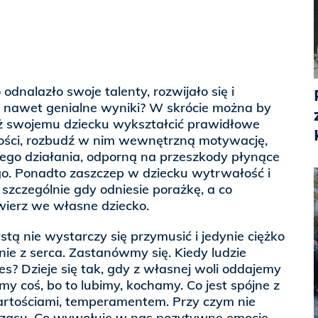
 odnalazło swoje talenty, rozwijało się i
e nawet genialne wyniki? W skrócie można by
ż swojemu dziecku wykształcić prawidłowe
ości, rozbudź w nim wewnętrzną motywację,
jego działania, odporną na przeszkody płynące
o. Ponadto zaszczep w dziecku wytrwałość i
, szczególnie gdy odniesie porażkę, a co
wierz we własne dziecko.
tą nie wystarczy się przymusić i jedynie ciężko
nie z serca. Zastanówmy się. Kiedy ludzie
s? Dzieje się tak, gdy z własnej woli oddajemy
my coś, bo to lubimy, kochamy. Co jest spójne z
rtościami, temperamentem. Przy czym nie
zasu. Co wywołuje w nas pozytywne emocje,