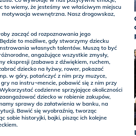
ąc to wiemy, że jesteśmy we właściwym miejscu
śnie motywacja wewnętrzna. Nasz drogowskaz,
łoby zacząć od rozpoznawania jego
 Będzie to możliwe, gdy stworzymy dziecku
onstrowania własnych talentów. Muszą to być
 różnorodne, angażujące wszystkie zmysły,
my ekspresji (zabawa z dźwiękiem, ruchem,
abrać dziecko na łyżwy, rower, pokazać
e np. w góry, potańczyć z nim przy muzyce,
 gry na instru¬mencie, pobawić się z nim przy
Wykorzystać codzienne sprzyjające okoliczności
 zaangażować dziecko w robienie zakupów,
 mamy sprawy do załatwienia w banku, na
tytucji. Bawić się wyobraźnią, tworząc
 sobie historyjki, bajki, pisząc ich kolejne
eckiem.