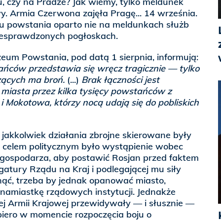
 czy na Pradze? Jak wiemy, tylko meldunek
y. Armia Czerwona zajęła Pragę... 14 września.
hu powstania oparto nie na meldunkach służb
iesprawdzonych pogłoskach.
eum Powstania, pod datą 1 sierpnia, informują:
ańców przedstawia się wręcz tragicznie — tylko
zących ma broń.
(...)
Brak łączności jest
iasta przez kilka tysięcy powstańców z
 i Mokotowa, którzy nocą udają się do pobliskich
e jakkolwiek działania zbrojne skierowane były
 celem politycznym było wystąpienie wobec
i gospodarza, aby postawić Rosjan przed faktem
egatury Rządu na Kraj i podlegającej mu siły
gnąć, trzeba by jednak opanować miasto,
namiastkę rządowych instytucji. Jednakże
 Armii Krajowej przewidywały — i słusznie —
ero w momencie rozpoczęcia boju o