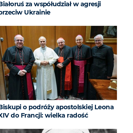
Białoruś za współudział w agresji
przeciw Ukrainie
Biskupi o podróży apostolskiej Leona
XIV do Francji: wielka radość