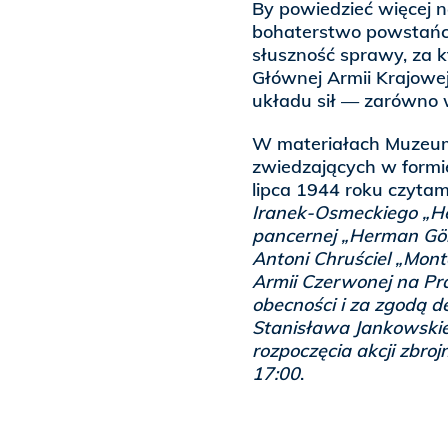
By powiedzieć więcej n
bohaterstwo powstańc
słuszność sprawy, za 
Głównej Armii Krajowe
układu sił — zarówno w
W materiałach Muzeum
zwiedzających w formi
lipca 1944 roku czyta
Iranek-Osmeckiego „Hel
pancernej „Herman Gör
Antoni Chruściel „Mont
Armii Czerwonej na Pra
obecności i za zgodą d
Stanisława Jankowskie
rozpoczęcia akcji zbro
17:00
.