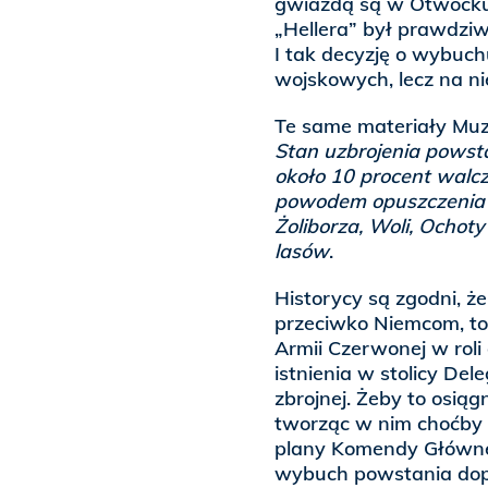
gwiazdą są w Otwocku,
„Hellera” był prawdziw
I tak decyzję o wybuc
wojskowych, lecz na n
Te same materiały Muz
Stan uzbrojenia powst
około 10 procent walc
powodem opuszczenia m
Żoliborza, Woli, Ochoty
lasów
.
Historycy są zgodni, ż
przeciwko Niemcom, to
Armii Czerwonej w rol
istnienia w stolicy Del
zbrojnej. Żeby to osią
tworząc w nim choćby 
plany Komendy Głównej
wybuch powstania dopi