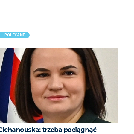
POLECANE
Cichanouska: trzeba pociągnąć