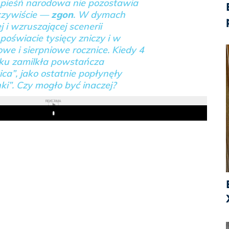
 pieśń narodowa nie pozostawia
oczywiście —
zgon
. W dymach
j i wzruszającej scenerii
 poświacie tysięcy zniczy i w
we i sierpniowe rocznice. Kiedy 4
oku zamilkła powstańcza
ca”, jako ostatnie popłynęły
i”. Czy mogło być inaczej?
REKLAMA
Play