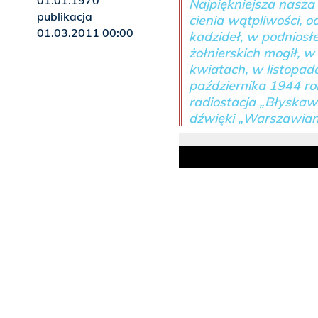
01.01.1970
Najpiękniejsza nasza
publikacja
cienia wątpliwości, 
01.03.2011 00:00
kadzideł, w podniosłe
żołnierskich mogił, w
kwiatach, w listopado
października 1944 r
radiostacja „Błyskawi
dźwięki „Warszawiank