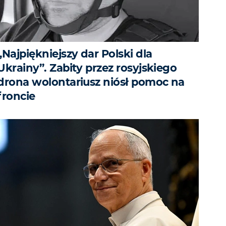
„Najpiękniejszy dar Polski dla
Ukrainy”. Zabity przez rosyjskiego
drona wolontariusz niósł pomoc na
froncie