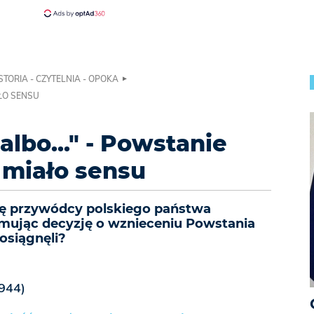
STORIA - CZYTELNIA - OPOKA
AŁO SENSU
albo..." - Powstanie
 miało sensu
ię przywódcy polskiego państwa
mując decyzję o wznieceniu Powstania
osiągnęli?
944)