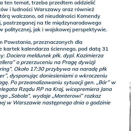
a ten temat, trzeba przedtem oddzielić
ów i ludności Warszawy oraz również
którą walczono, od nieudolności Komendy
j, postrzeganej na tle międzynarodowego
 politycznej, jak i wojskowej perspektywie.
 Powstania, przeznaczonych dla
e kartek kalendarza ściennego, pod datą 31
my:
Dociera meldunek płk. dypl. Kazimierza
lera” o przerzuceniu na Pragę dywizji
ing”. Około 17:30 przybywa na naradę płk
er”, dysponując doniesieniami o wkroczeniu
gę. Po przeanalizowaniu sytuacji gen. „Bór” w
elegata Rządu RP na Kraj, wicepremiera Jana
go „Sobola”, wydaje „Monterowi” rozkaz
jnej w Warszawie następnego dnia o godzinie