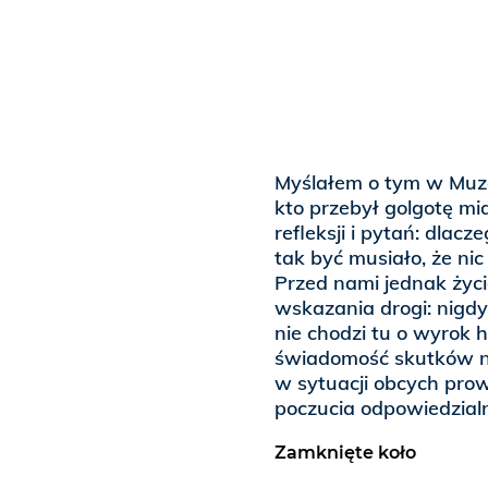
Myślałem o tym w Muz
kto przebył golgotę mia
refleksji i pytań: dlac
tak być musiało, że ni
Przed nami jednak życi
wskazania drogi: nigdy
nie chodzi tu o wyrok h
świadomość skutków ni
w sytuacji obcych pro
poczucia odpowiedzialn
Zamknięte koło