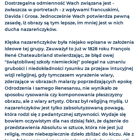
Dostrzegalna odmienność Wach związana jest -
zwłaszcza w portretach - z wpływami francuskimi,
Davida i Grosa. Jednocześnie Wach potwierdza pewną
zasadę, iż obrazy są tym lepsze, im mniej jest w nich
ducha nazareńczyków.
Klęska nazareńczyków była niejako wpisana w założenia
ideowe tej grupy. Zauważył to już w 1828 roku François
René Chateaubriand stwierdzając, że błąd owej
"świątobliwej szkoły niemieckiej" polegał na uznaniu
grubości i niedokładności rysunku za przejaw intucyjnej
wizji religijnej, gdy tymczasem wyrażenie wiary,
zderzające w obrazach malarzy poprzedzających epokę
Odrodzenia i samego Renesansu, nie wynikało ze
sposobu rysowania czy komponowania płaszczyzny
obrazu, ale z wiary artysty. Obraz był religijną myślą. U
nazareńczyków jest tylko zabsolutyzowaną powagą,
która rodzi się z pedantycznej sztywności. Wydaje się
bowiem oczywistym dla nas dzisiaj fakt, że dążenie do
przedstawienia Absolutu w sztuce, która nie jest już
religią, może niebezpiecznie dzieło zbliżać do kiczu. Ale z