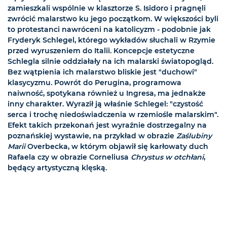
zamieszkali wspólnie w klasztorze S. Isidoro i pragnęli
zwrócić malarstwo ku jego początkom. W większości byli
to protestanci nawróceni na katolicyzm - podobnie jak
Fryderyk Schlegel, którego wykładów słuchali w Rzymie
przed wyruszeniem do Italii. Koncepcje estetyczne
Schlegla silnie oddziałały na ich malarski światopogląd.
Bez wątpienia ich malarstwo bliskie jest "duchowi"
klasycyzmu. Powrót do Perugina, programowa
naiwność, spotykana również u Ingresa, ma jednakże
inny charakter. Wyraził ją właśnie Schlegel: "czystość
serca i trochę niedoświadczenia w rzemiośle malarskim".
Efekt takich przekonań jest wyraźnie dostrzegalny na
poznańskiej wystawie, na przykład w obrazie
Zaślubiny
Marii
Overbecka, w którym objawił się karłowaty duch
Rafaela czy w obrazie Corneliusa
Chrystus w otchłani
,
będący artystyczną klęską.