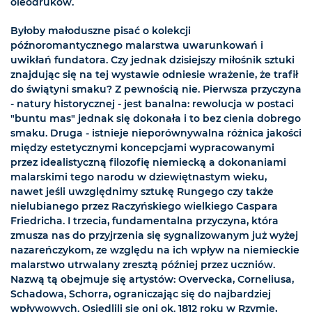
oleodruków.
Byłoby małoduszne pisać o kolekcji
późnoromantycznego malarstwa uwarunkowań i
uwikłań fundatora. Czy jednak dzisiejszy miłośnik sztuki
znajdując się na tej wystawie odniesie wrażenie, że trafił
do świątyni smaku? Z pewnością nie. Pierwsza przyczyna
- natury historycznej - jest banalna: rewolucja w postaci
"buntu mas" jednak się dokonała i to bez cienia dobrego
smaku. Druga - istnieje nieporównywalna różnica jakości
między estetycznymi koncepcjami wypracowanymi
przez idealistyczną filozofię niemiecką a dokonaniami
malarskimi tego narodu w dziewiętnastym wieku,
nawet jeśli uwzględnimy sztukę Rungego czy także
nielubianego przez Raczyńskiego wielkiego Caspara
Friedricha. I trzecia, fundamentalna przyczyna, która
zmusza nas do przyjrzenia się sygnalizowanym już wyżej
nazareńczykom, ze względu na ich wpływ na niemieckie
malarstwo utrwalany zresztą później przez uczniów.
Nazwą tą obejmuje się artystów: Overvecka, Corneliusa,
Schadowa, Schorra, ograniczając się do najbardziej
wpływowych. Osiedlili się oni ok. 1812 roku w Rzymie,