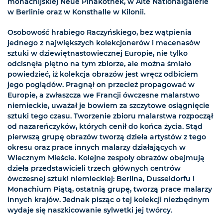
monachijskiej Neue Pinakothek, w Alte Nationalgalerie
w Berlinie oraz w Konsthalle w Kilonii.
Osobowość hrabiego Raczyńskiego, bez wątpienia
jednego z największych kolekcjonerów i mecenasów
sztuki w dziewiętnastowiecznej Europie, nie tylko
odcisnęła piętno na tym zbiorze, ale można śmiało
powiedzieć, iż kolekcja obrazów jest wręcz odbiciem
jego poglądów. Pragnął on przecież propagować w
Europie, a zwłaszcza we Francji ówczesne malarstwo
niemieckie, uważał je bowiem za szczytowe osiągnięcie
sztuki tego czasu. Tworzenie zbioru malarstwa rozpoczął
od nazareńczyków, których cenił do końca życia. Stąd
pierwszą grupę obrazów tworzą dzieła artystów z tego
okresu oraz prace innych malarzy działających w
Wiecznym Mieście. Kolejne zespoły obrazów obejmują
dzieła przedstawicieli trzech głównych centrów
ówczesnej sztuki niemieckiej: Berlina, Dusseldorfu i
Monachium Piątą, ostatnią grupę, tworzą prace malarzy
innych krajów. Jednak pisząc o tej kolekcji niezbędnym
wydaje się naszkicowanie sylwetki jej twórcy.