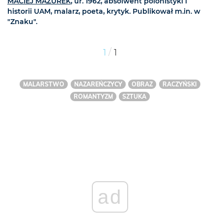
MACIEJ MAZUREK
, ur. 1962, absolwent polonistyki i
historii UAM, malarz, poeta, krytyk. Publikował m.in. w
"Znaku".
/
1
1
MALARSTWO
NAZAREŃCZYCY
OBRAZ
RACZYŃSKI
ROMANTYZM
SZTUKA
ad