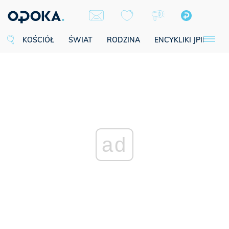
KOŚCIÓŁ
ŚWIAT
RODZINA
ENCYKLIKI JPII
SE
ad