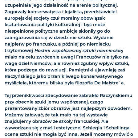
uzupełniała jego działalność na arenie politycznej.
Zagorzały konserwatysta i lojalista, przedstawiciel
europejskiej socjety czuł moralny obowiązek
kształtowania polityki kulturalnej i być może
niespełnione polityczne ambicje skłoniły go do
zaangażowania się w dziedzinie sztuki. Wydanie
najpierw po francusku, a później po niemiecku
trzytomowej
Hostirii współczesnej sztuki niemieckiej
miało na celu zwrócenie uwagi Francuzów nie tylko na
wagę dzieł Niemców, ale również zgubny wpływ sztuki,
która podżega do rewolucji. Pamiętniki ujawniają zaś
Raczyńskiego jako przenikliwego konserwatywnego
myśliciela, któremu bliska była filozofia De Maistre`a.
Tej przenikliwości zdecydowanie zabrakło Raczyńskiemu
przy obecnie szuki jemu współzesnej, czego
prezentowany zbiór obrazów jest najlepszym dowodem.
Możemy żałować, że tak mało na tej wystawie
znajdujemy obrazów ze szkoły francuskiej. Ale
wywodząca się z myśli estetycznej Schlegla i Schellinga
ocena sztuki nie mogła być inna. Jeżeli możemy mówić o