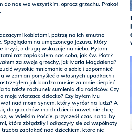
 do nas we wszystkim, oprócz grzechu. Płakał
.
aczącymi kobietami, patrzę na ich smutne
e. Spoglądam na umęczonego Jezusa, który
e krzyż, a drugą wskazuje na niebo. Pytam
tatni raz zapłakałem nas sobą, jak św. Piotr?
wałem za swoje grzechy, jak Maria Magdalena?
rzucić wysokie mniemanie o sobie i zapomnieć
, a w zamian pomyśleć o własnych upadkach i
ostrzegłem jak bardzo musiał za mnie cierpieć
a to także rachunek sumienia dla rodziców. Czy
a moje wierzące dziecko? Czy byłem Mu
uwał nad moim synem, który wyrósł na ludzi? A
ę do grzechów moich dzieci i nawet nie chcę
az, w Wielkim Poście, przyszedł czas na to, by
i, które zbłądziły i odłączyły się od wspólnoty
 trzeba zapłakać nad dzieckiem, które nie