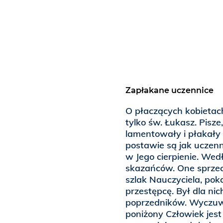
Zapłakane uczennice
O płaczących kobietac
tylko św. Łukasz. Pisze,
lamentowały i płakały 
postawie są jak uczenn
w Jego cierpienie. Wed
skazańców. One sprzec
szlak Nauczyciela, pok
przestępcę. Był dla nich
poprzedników. Wyczuwa
poniżony Człowiek jes