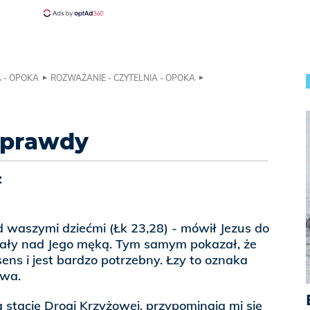
A - OPOKA
ROZWAŻANIE - CZYTELNIA - OPOKA
 prawdy
z
d waszymi dziećmi (Łk 23,28) - mówił Jezus do
wały nad Jego męką. Tym samym pokazał, że
sens i jest bardzo potrzebny. Łzy to oznaka
twa.
 stację Drogi Krzyżowej, przypominają mi się