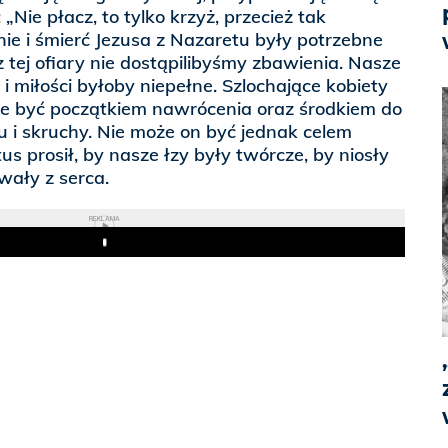
„Nie płacz, to tylko krzyż, przecież tak
ienie i śmierć Jezusa z Nazaretu były potrzebne
 tej ofiary nie dostąpilibyśmy zbawienia. Nasze
 i miłości byłoby niepełne. Szlochające kobiety
że być początkiem nawrócenia oraz środkiem do
 i skruchy. Nie może on być jednak celem
s prosił, by nasze łzy były twórcze, by niosły
wały z serca.
REKLAMA
Play