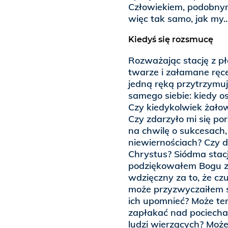
Człowiekiem, podobnym
więc tak samo, jak my..
Kiedyś się rozsmucę
Rozważając stację z pł
twarze i załamane ręc
jedną ręką przytrzymuj
samego siebie: kiedy os
Czy kiedykolwiek żało
Czy zdarzyło mi się po
na chwilę o sukcesach
niewiernościach? Czy d
Chrystus? Siódma stacj
podziękowałem Bogu z
wdzięczny za to, że cz
może przyzwyczaiłem si
ich upomnieć? Może ter
zapłakać nad pociecham
ludzi wierzących? Może