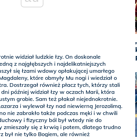
rotnie widział ludzkie łzy. On doskonale
 jedną z najgłębszych i najdelikatniejszych
uszył się łzami wdowy opłakującej umarłego
 Magdaleny, które obmyły Mu nogi i wiedział o
ra. Dostrzegał również płacz tych, którzy stali
dni później widział łzy w oczach Marii, która
ustym grobie. Sam też płakał niejednokrotnie.
Łazarza i wylewał łzy nad niewierną Jerozolimą.
o nie zabrakło także podczas męki i w chwili
duchowy i fizyczny ból był wtedy nie do
y zmieszały się z krwią i potem, dlatego trudno
z był nie tylko Bogiem, ale również