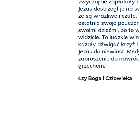
zwyczajnie zapłakały 
Jezus dostrzegł je na s
że są wrażliwe i czułe.
ostatnie swoje pouczen
swoimi dziećmi, bo to 
widzicie. To ludzkie wi
kazały dźwigać krzyż i
Jezus do niewiast. Me
zaproszenie do nawróce
grzechem.
Łzy Boga i Człowieka