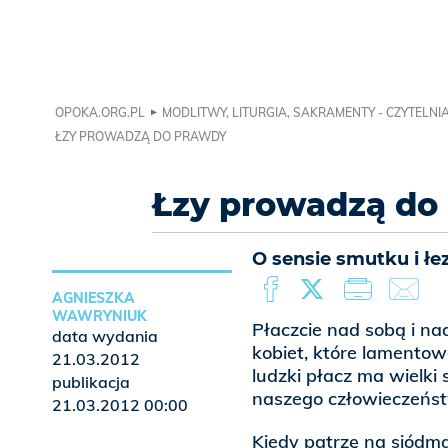
OPOKA.ORG.PL
MODLITWY, LITURGIA, SAKRAMENTY - CZYTELNI
ŁZY PROWADZĄ DO PRAWDY
Łzy prowadzą do
O sensie smutku i łe
AGNIESZKA
WAWRYNIUK
Płaczcie nad sobą i na
data wydania
kobiet, które lamento
21.03.2012
ludzki płacz ma wielki 
publikacja
naszego człowieczeńs
21.03.2012 00:00
Kiedy patrzę na siódmą