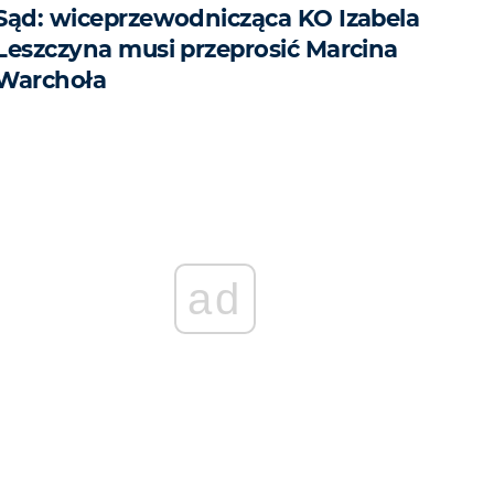
Sąd: wiceprzewodnicząca KO Izabela
Leszczyna musi przeprosić Marcina
Warchoła
ad