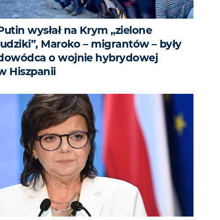
Putin wysłał na Krym „zielone
ludziki”, Maroko – migrantów – były
dowódca o wojnie hybrydowej
w Hiszpanii