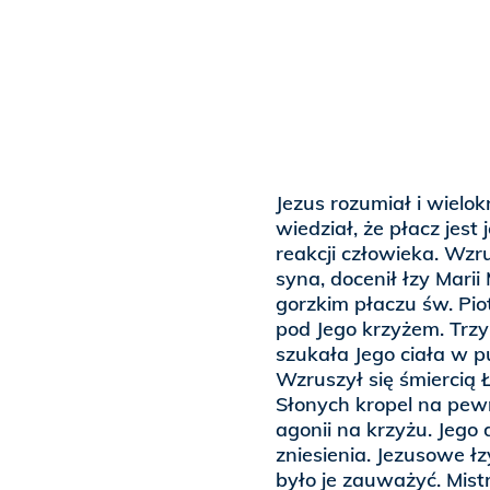
Jezus rozumiał i wielok
wiedział, że płacz jest
reakcji człowieka. Wzr
syna, docenił łzy Marii
gorzkim płaczu św. Piot
pod Jego krzyżem. Trzy 
szukała Jego ciała w p
Wzruszył się śmiercią 
Słonych kropel na pewn
agonii na krzyżu. Jego 
zniesienia. Jezusowe łz
było je zauważyć. Mistr