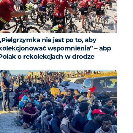
„Pielgrzymka nie jest po to, aby
kolekcjonować wspomnienia” – abp
Polak o rekolekcjach w drodze