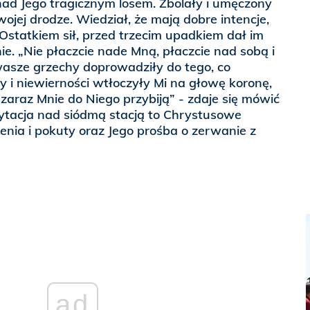
nad Jego tragicznym losem. Zbolały i umęczony
wojej drodze. Wiedział, że mają dobre intencje,
 Ostatkiem sił, przed trzecim upadkiem dał im
ie. „Nie płaczcie nade Mną, płaczcie nad sobą i
wasze grzechy doprowadziły do tego, co
ny i niewierności wtłoczyły Mi na głowę koronę,
 zaraz Mnie do Niego przybiją” - zdaje się mówić
dytacja nad siódmą stacją to Chrystusowe
nia i pokuty oraz Jego prośba o zerwanie z
ad