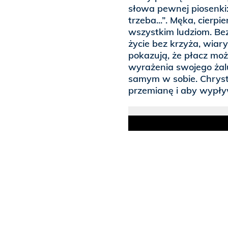
słowa pewnej piosenki: 
trzeba...”. Męka, cierp
wszystkim ludziom. Bez
życie bez krzyża, wiary
pokazują, że płacz mo
wyrażenia swojego żalu
samym w sobie. Chrystu
przemianę i aby wypły