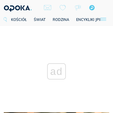
KOŚCIÓŁ
ŚWIAT
RODZINA
ENCYKLIKI JPII
SE
ad