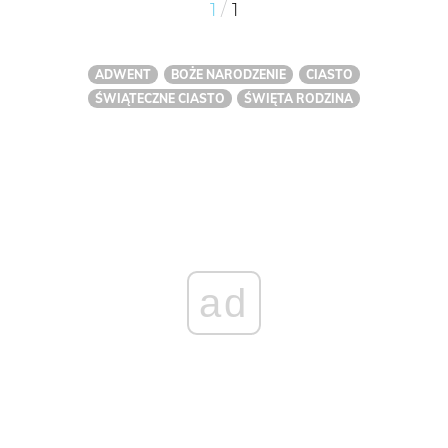
/
1
1
ADWENT
BOŻE NARODZENIE
CIASTO
ŚWIĄTECZNE CIASTO
ŚWIĘTA RODZINA
ad