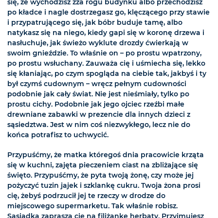
się, że wychodzisz zza rogu budynku albo przechodzisz
po kładce i nagle dostrzegasz go, klęczącego przy stawie
i przypatrującego się, jak bóbr buduje tamę, albo
natykasz się na niego, kiedy gapi się w koronę drzewa i
nasłuchuje, jak świeżo wyklute drozdy ćwierkają w
swoim gnieździe. To właśnie on – po prostu wpatrzony,
po prostu wsłuchany. Zauważa cię i uśmiecha się, lekko
się kłaniając, po czym spogląda na ciebie tak, jakbyś i ty
był czymś cudownym – wręcz pełnym cudowności
podobnie jak cały świat. Nie jest nieśmiały, tylko po
prostu cichy. Podobnie jak jego ojciec rzeźbi małe
drewniane zabawki w prezencie dla innych dzieci z
sąsiedztwa. Jest w nim coś niezwykłego, lecz nie do
końca potrafisz to uchwycić.
Przypuśćmy, że matka któregoś dnia pracowicie krząta
się w kuchni, zajęta pieczeniem ciast na zbliżające się
święto. Przypuśćmy, że pyta twoją żonę, czy może jej
pożyczyć tuzin jajek i szklankę cukru. Twoja żona prosi
cię, żebyś podrzucił jej te rzeczy w drodze do
miejscowego supermarketu. Tak właśnie robisz.
Sąsiadka zaprasza cię na filiżankę herbaty. Przyjmujesz