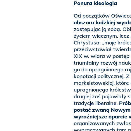
Ponura ideologia
Od początków Oświec
obszaru ludzkiej wyob
zastępując ją sobą. Ob
życiem wiecznym, lecz
Chrystusa: „moje króle
przeciwstawiał twierdz
XIX w. wiara w postęp
triumfalny rozwój nauk
go do upragnionego ra
konotacji politycznej. Z
marksistowskiej, które
upragnionego królestwa
drugiej zaś pojawiały 
tradycje liberalne.
Prób
postać zwaną Nowym P
wyraźniejsze oparcie 
organizowanych zwłasz
wypracowanych tam pro