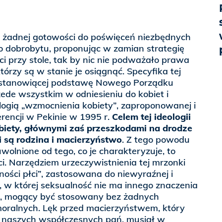
da żadnej gotowości do poświęceń niezbędnych
o dobrobytu, proponując w zamian strategię
ci przy stole, tak by nic nie podważało prawa
którzy są w stanie je osiągnąć. Specyfika tej
, stanowiącej podstawę Nowego Porządku
zede wszystkim w odniesieniu do kobiet i
ologią „wzmocnienia kobiety”, zaproponowanej i
erencji w Pekinie w 1995 r.
Celem tej ideologii
obiety, głównymi zaś przeszkodami na drodze
i są rodzina i macierzyństwo
. Z tego powodu
wolnione od tego, co je charakteryzuje, to
ci. Narzędziem urzeczywistnienia tej mrzonki
ości płci”, zastosowana do niewyraźnej i
iej, w której seksualność nie ma innego znaczenia
k, mogący być stosowany bez żadnych
moralnych. Lęk przed macierzyństwem, który
 naszych współczesnych pań, musiał w