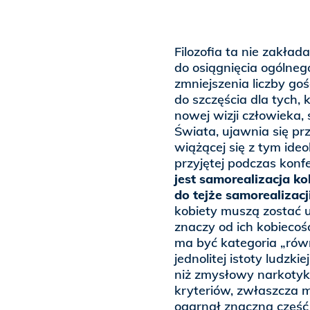
Filozofia ta nie zakła
do osiągnięcia ogólneg
zmniejszenia liczby goś
do szczęścia dla tych, 
nowej wizji człowieka
Świata, ujawnia się pr
wiążącej się z tym ide
przyjętej podczas konf
jest samorealizacja k
do tejże samorealizacj
kobiety muszą zostać u
znaczy od ich kobiecoś
ma być kategoria „równ
jednolitej istoty ludzk
niż zmysłowy narkoty
kryteriów, zwłaszcza 
ogarnął znaczną część