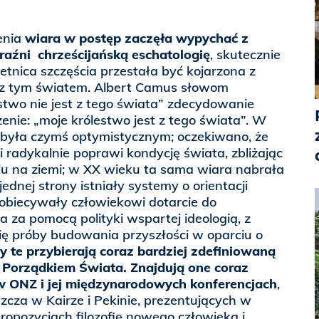
enia
wiara w postęp zaczęła wypychać z
raźni chrześcijańską eschatologię
, skutecznie
ietnica szczęścia przestała być kojarzona z
 z tym światem. Albert Camus słowom
stwo nie jest z tego świata” zdecydowanie
enie: „moje królestwo jest z tego świata”. W
 była czymś optymistycznym; oczekiwano, że
i radykalnie poprawi kondycję świata, zbliżając
ju na ziemi; w XX wieku ta sama wiara nabrała
 jednej strony istniały systemy o orientacji
 obiecywały człowiekowi dotarcie do
 za pomocą polityki wspartej ideologią, z
się próby budowania przyszłości w oparciu o
y te przybierają coraz bardziej zdefiniowaną
orządkiem Świata. Znajdują one coraz
w ONZ i jej międzynarodowych konferencjach
,
cza w Kairze i Pekinie, prezentujących w
pozycjach filozofię nowego człowieka i