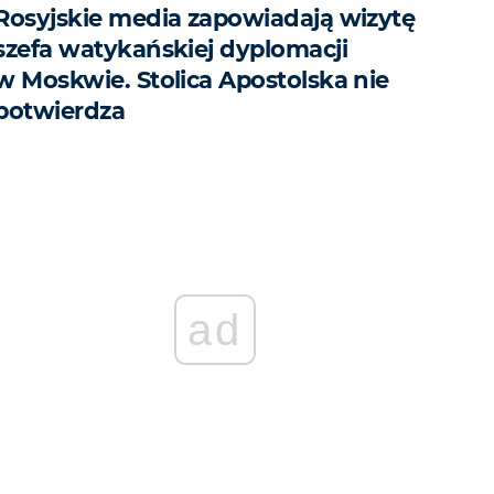
Rosyjskie media zapowiadają wizytę
szefa watykańskiej dyplomacji
w Moskwie. Stolica Apostolska nie
potwierdza
ad