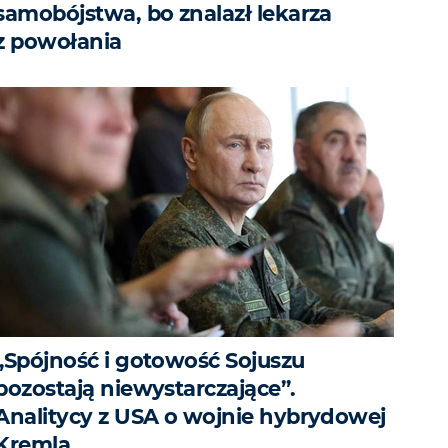
samobójstwa, bo znalazł lekarza
z powołania
„Spójność i gotowość Sojuszu
pozostają niewystarczające”.
Analitycy z USA o wojnie hybrydowej
Kremla