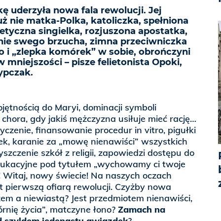
 uderzyła nowa fala rewolucji. Jej
uż nie matka-Polka, katoliczka, spełniona
tyczna singielka, rozjuszona apostatka,
nie swego brzucha, zimna przeciwniczka
o i „zlepka komórek” w sobie, obrończyni
 mniejszości – pisze felietonista Opoki,
zypczak.
ętnością do Maryi, dominacji symboli
”, chora, gdy jakiś mężczyzna usiłuje mieć rację…
życzenie, finansowanie procedur in vitro, pigułki
tek, karanie za „mowę nienawiści” wszystkich
szczenie szkół z religii, zapowiedzi dostępu do
dukacyjne pod tytułem „wychowamy ci twoje
o! Witaj, nowy świecie! Na naszych oczach
st pierwszą ofiarą rewolucji. Czyżby nowa
m a niewiastą? Jest przedmiotem nienawiści,
rnię życia”, matczyne łono?
Zamach na
d szyldem jedenastu gwiazdek
?