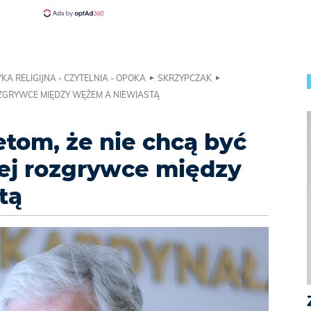
KA RELIGIJNA - CZYTELNIA - OPOKA
SKRZYPCZAK
OZGRYWCE MIĘDZY WĘŻEM A NIEWIASTĄ
etom, że nie chcą być
j rozgrywce między
tą