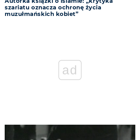
Autorka książki o islamie: „krytyka
szariatu oznacza ochronę życia
muzułmańskich kobiet”
REKLAMA