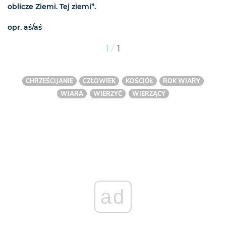
oblicze Ziemi. Tej ziemi”.
opr. aś/aś
/
1
1
CHRZEŚCIJANIE
CZŁOWIEK
KOŚCIÓŁ
ROK WIARY
WIARA
WIERZYĆ
WIERZĄCY
ad