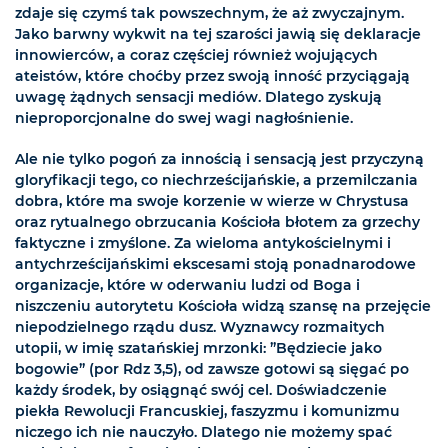
zdaje się czymś tak powszechnym, że aż zwyczajnym.
Jako barwny wykwit na tej szarości jawią się deklaracje
innowierców, a coraz częściej również wojujących
ateistów, które choćby przez swoją inność przyciągają
uwagę żądnych sensacji mediów. Dlatego zyskują
nieproporcjonalne do swej wagi nagłośnienie.
Ale nie tylko pogoń za innością i sensacją jest przyczyną
gloryfikacji tego, co niechrześcijańskie, a przemilczania
dobra, które ma swoje korzenie w wierze w Chrystusa
oraz rytualnego obrzucania Kościoła błotem za grzechy
faktyczne i zmyślone. Za wieloma antykościelnymi i
antychrześcijańskimi ekscesami stoją ponadnarodowe
organizacje, które w oderwaniu ludzi od Boga i
niszczeniu autorytetu Kościoła widzą szansę na przejęcie
niepodzielnego rządu dusz. Wyznawcy rozmaitych
utopii, w imię szatańskiej mrzonki: ”Będziecie jako
bogowie” (por Rdz 3,5), od zawsze gotowi są sięgać po
każdy środek, by osiągnąć swój cel. Doświadczenie
piekła Rewolucji Francuskiej, faszyzmu i komunizmu
niczego ich nie nauczyło. Dlatego nie możemy spać