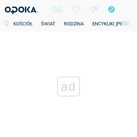
KOŚCIÓŁ
ŚWIAT
RODZINA
ENCYKLIKI JPII
SE
ad