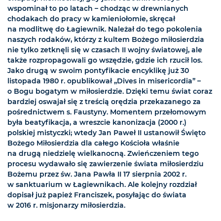
wspominał to po latach – chodząc w drewnianych
chodakach do pracy w kamieniołomie, skręcał
na modlitwę do Łagiewnik. Należał do tego pokolenia
naszych rodaków, którzy z kultem Bożego miłosierdzia
nie tylko zetknęli się w czasach II wojny światowej, ale
także rozpropagowali go wszędzie, gdzie ich rzucił los.
Jako drugą w swoim pontyfikacie encyklikę już 30
listopada 1980 r. opublikował „Dives in misericordia” –
o Bogu bogatym w miłosierdzie. Dzięki temu świat coraz
bardziej oswajał się z treścią orędzia przekazanego za
pośrednictwem s. Faustyny. Momentem przełomowym
była beatyfikacja, a wreszcie kanonizacja (2000 r.)
polskiej mistyczki; wtedy Jan Paweł II ustanowił Święto
Bożego Miłosierdzia dla całego Kościoła właśnie
na drugą niedzielę wielkanocną. Zwieńczeniem tego
procesu wydawało się zawierzenie świata miłosierdziu
Bożemu przez św. Jana Pawła II 17 sierpnia 2002 r.
w sanktuarium w Łagiewnikach. Ale kolejny rozdział
dopisał już papież Franciszek, posyłając do świata
w 2016 r. misjonarzy miłosierdzia.