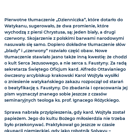
Pierwotne tłumaczenie „Dzienniczka”, które dotarło do
Watykanu, sugerowało, że dwa promienie, które
wychodzą z piersi Chrystusa, są: jeden biały, a drugi
czerwony. Skojarzenie z polskimi barwami narodowymi
nasuwało się samo. Dopiero dokładne tłumaczenie słów
„blady” i „czerwony” rozwiało część obaw. Nowe
tłumaczenie stawiało jasno także inną kwestię: że chodzi
o kult Serca Jezusowego, a nie serca s. Faustyny. Za radą
sekretarza Świętego Oficjum kard. Alfredo Ottavianiego
ówczesny arcybiskup krakowski Karol Wojtyła wysiłki
o zniesienie watykańskiego zakazu rozpoczął od starań
o beatyfikację s. Faustyny. Do zbadania i opracowania jej
pism wyznaczył znanego sobie jeszcze z czasów
seminaryjnych teologa ks. prof. Ignacego Różyckiego.
Sprawa nabrała przyśpieszenia, gdy kard. Wojtyła został
papieżem. Jego do kultu Bożego miłosierdzia nie trzeba
było przekonywać. Praktykował go jeszcze w czasie
okupacji niemieckiej, gdy jako robotnik Solvayu –