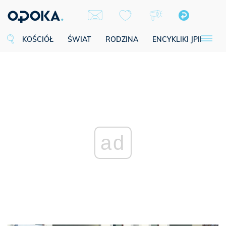
KOŚCIÓŁ
ŚWIAT
RODZINA
ENCYKLIKI JPII
SE
ad