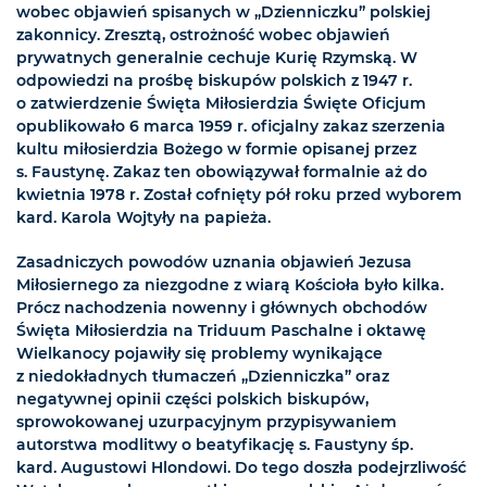
wobec objawień spisanych w „Dzienniczku” polskiej
zakonnicy. Zresztą, ostrożność wobec objawień
prywatnych generalnie cechuje Kurię Rzymską. W
odpowiedzi na prośbę biskupów polskich z 1947 r.
o zatwierdzenie Święta Miłosierdzia Święte Oficjum
opublikowało 6 marca 1959 r. oficjalny zakaz szerzenia
kultu miłosierdzia Bożego w formie opisanej przez
s. Faustynę. Zakaz ten obowiązywał formalnie aż do
kwietnia 1978 r. Został cofnięty pół roku przed wyborem
kard. Karola Wojtyły na papieża.
Zasadniczych powodów uznania objawień Jezusa
Miłosiernego za niezgodne z wiarą Kościoła było kilka.
Prócz nachodzenia nowenny i głównych obchodów
Święta Miłosierdzia na Triduum Paschalne i oktawę
Wielkanocy pojawiły się problemy wynikające
z niedokładnych tłumaczeń „Dzienniczka” oraz
negatywnej opinii części polskich biskupów,
sprowokowanej uzurpacyjnym przypisywaniem
autorstwa modlitwy o beatyfikację s. Faustyny śp.
kard. Augustowi Hlondowi. Do tego doszła podejrzliwość