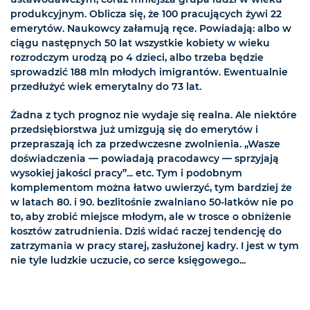
produkcyjnym. Oblicza się, że 100 pracujących żywi 22
emerytów. Naukowcy załamują ręce. Powiadają: albo w
ciągu następnych 50 lat wszystkie kobiety w wieku
rozrodczym urodzą po 4 dzieci, albo trzeba będzie
sprowadzić 188 mln młodych imigrantów. Ewentualnie
przedłużyć wiek emerytalny do 73 lat.
Żadna z tych prognoz nie wydaje się realna. Ale niektóre
przedsiębiorstwa już umizgują się do emerytów i
przepraszają ich za przedwczesne zwolnienia. „Wasze
doświadczenia — powiadają pracodawcy — sprzyjają
wysokiej jakości pracy”... etc. Tym i podobnym
komplementom można łatwo uwierzyć, tym bardziej że
w latach 80. i 90. bezlitośnie zwalniano 50-latków nie po
to, aby zrobić miejsce młodym, ale w trosce o obniżenie
kosztów zatrudnienia. Dziś widać raczej tendencję do
zatrzymania w pracy starej, zasłużonej kadry. I jest w tym
nie tyle ludzkie uczucie, co serce księgowego...