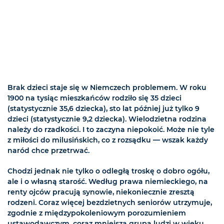
Brak dzieci staje się w Niemczech problemem. W roku
1900 na tysiąc mieszkańców rodziło się 35 dzieci
(statystycznie 35,6 dziecka), sto lat później już tylko 9
dzieci (statystycznie 9,2 dziecka). Wielodzietna rodzina
należy do rzadkości. I to zaczyna niepokoić. Może nie tyle
z miłości do milusińskich, co z rozsądku — wszak każdy
naród chce przetrwać.
Chodzi jednak nie tylko o odległą troskę o dobro ogółu,
ale i o własną starość. Według prawa niemieckiego, na
renty ojców pracują synowie, niekoniecznie zresztą
rodzeni. Coraz więcej bezdzietnych seniorów utrzymuje,
zgodnie z międzypokoleniowym porozumieniem
ustawodawczym, coraz mniejsza grupa ludzi w wieku