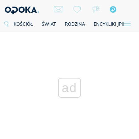
KOŚCIÓŁ
ŚWIAT
RODZINA
ENCYKLIKI JPII
SE
ad