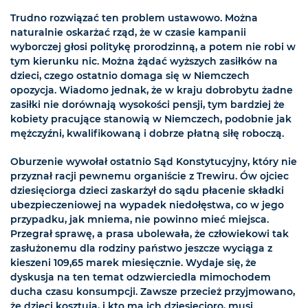
Trudno rozwiązać ten problem ustawowo. Można
naturalnie oskarżać rząd, że w czasie kampanii
wyborczej głosi politykę prorodzinną, a potem nie robi w
tym kierunku nic. Można żądać wyższych zasiłków na
dzieci, czego ostatnio domaga się w Niemczech
opozycja. Wiadomo jednak, że w kraju dobrobytu żadne
zasiłki nie dorównają wysokości pensji, tym bardziej że
kobiety pracujące stanowią w Niemczech, podobnie jak
mężczyźni, kwalifikowaną i dobrze płatną siłę roboczą.
Oburzenie wywołał ostatnio Sąd Konstytucyjny, który nie
przyznał racji pewnemu organiście z Trewiru. Ów ojciec
dziesięciorga dzieci zaskarżył do sądu płacenie składki
ubezpieczeniowej na wypadek niedołęstwa, co w jego
przypadku, jak mniema, nie powinno mieć miejsca.
Przegrał sprawę, a prasa ubolewała, że człowiekowi tak
zasłużonemu dla rodziny państwo jeszcze wyciąga z
kieszeni 109,65 marek miesięcznie. Wydaje się, że
dyskusja na ten temat odzwierciedla mimochodem
ducha czasu konsumpcji. Zawsze przecież przyjmowano,
że dzieci kosztują, i kto ma ich dziesięcioro, musi