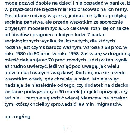
mogą pozwolić sobie na dzieci i nie popadać w panikę, iż
w przyszłości nie będzie miał kto pracować na ich renty.
Posiadanie rodziny wiąże się jednak nie tylko z polityką
socjalną państwa, ale przede wszystkim ze społecznie
przyjętym modelem życia. Co ciekawe, różni się on także
od ideałów i pragnień młodych ludzi. Z badań
socjologicznych wynika, że liczba tych, dla których
rodzina jest czymś bardzo ważnym, wzrosła z 68 proc. w
roku 1980 do 80 proc. w roku 1998. Zaś wiarę w dozgonną
miłość deklaruje aż 70 proc. młodych ludzi (w ten wynik
aż trudno uwierzyć, jeśli wziąć pod uwagę, jak wielu
ludzi unika trwałych związków). Rodzinę ma się przede
wszystkim wtedy, gdy chce się ją mieć. Istnieje więc
nadzieja, że niezależnie od tego, czy dodatek na dziecko
zostanie podwyższony o 30 marek (projekt opozycji), czy
też nie — zacznie się rodzić więcej Niemców, na przekór
tym, którzy chcieliby sprowadzić 188 mln imigrantów.
opr. mg/mg
/
1
1