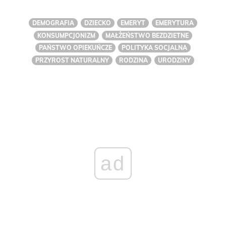
DEMOGRAFIA
DZIECKO
EMERYT
EMERYTURA
KONSUMPCJONIZM
MAŁŻEŃSTWO BEZDZIETNE
PAŃSTWO OPIEKUŃCZE
POLITYKA SOCJALNA
PRZYROST NATURALNY
RODZINA
URODZINY
ad