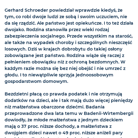
Gerhard Schroeder powiedział wprawdzie kiedyś, że
tym, co robi dwoje ludzi ze sobą i swoim uczuciem, nie
da się rządzić. Ale państwo jest opiekuńcze. I to też działa
dwojako. Rodzina stanowiła przez wieki rodzaj
zabezpieczenia socjalnego. Przede wszystkim na starość,
ale także na wypadek choroby i szczególnych nieszczęść
losowych. Dziś w krajach dobrobytu do takiej osłony
zobowiązane jest państwo. Rodzina wiąże się raczej z
pełnieniem obowiązku niż z ochroną bezdomnych. W
każdym razie można się bez niej obejść i nie umrzeć z
głodu. I to niewątpliwie sprzyja jednoosobowym
gospodarstwom domowym.
Bezdzietni płacą co prawda podatek i nie otrzymują
dodatków na dzieci, ale i tak mają dużo więcej pieniędzy
niż małżeństwa obarczone dziećmi. Badania
przeprowadzone dwa lata temu w Badenii-Wirtembergii
dowiodły, że młode małżeństwa z jednym dzieckiem
mają o 37 proc. niższe dochody, a małżeństwa z
dwojgiem dzieci nawet o 49 proc. niższe aniżeli pary