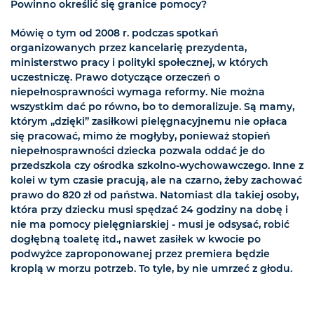
Powinno określić się granice pomocy?
Mówię o tym od 2008 r. podczas spotkań
organizowanych przez kancelarię prezydenta,
ministerstwo pracy i polityki społecznej, w których
uczestniczę. Prawo dotyczące orzeczeń o
niepełnosprawności wymaga reformy. Nie można
wszystkim dać po równo, bo to demoralizuje. Są mamy,
którym „dzięki” zasiłkowi pielęgnacyjnemu nie opłaca
się pracować, mimo że mogłyby, ponieważ stopień
niepełnosprawności dziecka pozwala oddać je do
przedszkola czy ośrodka szkolno-wychowawczego. Inne z
kolei w tym czasie pracują, ale na czarno, żeby zachować
prawo do 820 zł od państwa. Natomiast dla takiej osoby,
która przy dziecku musi spędzać 24 godziny na dobę i
nie ma pomocy pielęgniarskiej - musi je odsysać, robić
dogłębną toaletę itd., nawet zasiłek w kwocie po
podwyżce zaproponowanej przez premiera będzie
kroplą w morzu potrzeb. To tyle, by nie umrzeć z głodu.