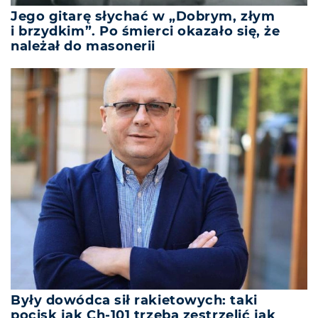
Jego gitarę słychać w „Dobrym, złym
i brzydkim”. Po śmierci okazało się, że
należał do masonerii
Były dowódca sił rakietowych: taki
pocisk jak Ch-101 trzeba zestrzelić jak