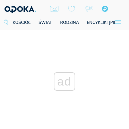
KOŚCIÓŁ
ŚWIAT
RODZINA
ENCYKLIKI JPII
SE
ad