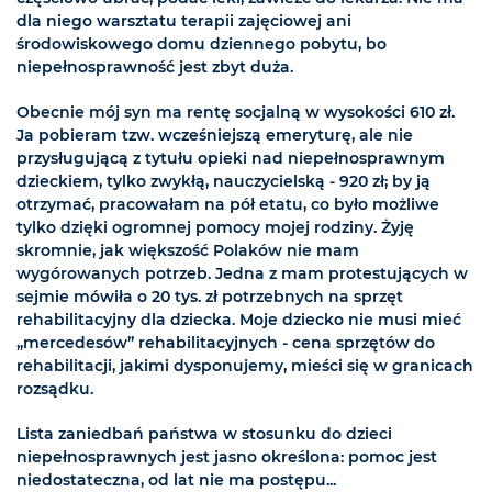
dla niego warsztatu terapii zajęciowej ani
środowiskowego domu dziennego pobytu, bo
niepełnosprawność jest zbyt duża.
Obecnie mój syn ma rentę socjalną w wysokości 610 zł.
Ja pobieram tzw. wcześniejszą emeryturę, ale nie
przysługującą z tytułu opieki nad niepełnosprawnym
dzieckiem, tylko zwykłą, nauczycielską - 920 zł; by ją
otrzymać, pracowałam na pół etatu, co było możliwe
tylko dzięki ogromnej pomocy mojej rodziny. Żyję
skromnie, jak większość Polaków nie mam
wygórowanych potrzeb. Jedna z mam protestujących w
sejmie mówiła o 20 tys. zł potrzebnych na sprzęt
rehabilitacyjny dla dziecka. Moje dziecko nie musi mieć
„mercedesów” rehabilitacyjnych - cena sprzętów do
rehabilitacji, jakimi dysponujemy, mieści się w granicach
rozsądku.
Lista zaniedbań państwa w stosunku do dzieci
niepełnosprawnych jest jasno określona: pomoc jest
niedostateczna, od lat nie ma postępu...