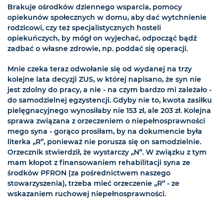
Brakuje ośrodków dziennego wsparcia, pomocy
opiekunów społecznych w domu, aby dać wytchnienie
rodzicowi, czy też specjalistycznych hosteli
opiekuńczych, by mógł on wyjechać, odpocząć bądź
zadbać o własne zdrowie, np. poddać się operacji.
Mnie czeka teraz odwołanie się od wydanej na trzy
kolejne lata decyzji ZUS, w której napisano, że syn nie
jest zdolny do pracy, a nie - na czym bardzo mi zależało -
do samodzielnej egzystencji. Gdyby nie to, kwota zasiłku
pielęgnacyjnego wynosiłaby nie 153 zł, ale 203 zł. Kolejna
sprawa związana z orzeczeniem o niepełnosprawności
mego syna - gorąco prosiłam, by na dokumencie była
literka „R”, ponieważ nie porusza się on samodzielnie.
Orzecznik stwierdził, że wystarczy „N”. W związku z tym
mam kłopot z finansowaniem rehabilitacji syna ze
środków PFRON (za pośrednictwem naszego
stowarzyszenia), trzeba mieć orzeczenie „R” - ze
wskazaniem ruchowej niepełnosprawności.