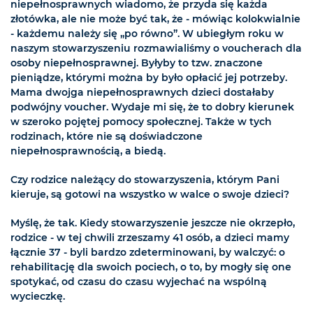
niepełnosprawnych wiadomo, że przyda się każda
złotówka, ale nie może być tak, że - mówiąc kolokwialnie
- każdemu należy się „po równo”. W ubiegłym roku w
naszym stowarzyszeniu rozmawialiśmy o voucherach dla
osoby niepełnosprawnej. Byłyby to tzw. znaczone
pieniądze, którymi można by było opłacić jej potrzeby.
Mama dwojga niepełnosprawnych dzieci dostałaby
podwójny voucher. Wydaje mi się, że to dobry kierunek
w szeroko pojętej pomocy społecznej. Także w tych
rodzinach, które nie są doświadczone
niepełnosprawnością, a biedą.
Czy rodzice należący do stowarzyszenia, którym Pani
kieruje, są gotowi na wszystko w walce o swoje dzieci?
Myślę, że tak. Kiedy stowarzyszenie jeszcze nie okrzepło,
rodzice - w tej chwili zrzeszamy 41 osób, a dzieci mamy
łącznie 37 - byli bardzo zdeterminowani, by walczyć: o
rehabilitację dla swoich pociech, o to, by mogły się one
spotykać, od czasu do czasu wyjechać na wspólną
wycieczkę.