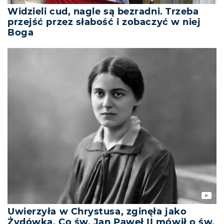
Widzieli cud, nagle są bezradni. Trzeba
przejść przez słabość i zobaczyć w niej
Boga
Uwierzyła w Chrystusa, zginęła jako
Żydówka. Co św. Jan Paweł II mówił o św.