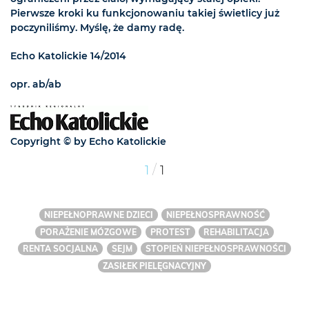
Pierwsze kroki ku funkcjonowaniu takiej świetlicy już
poczyniliśmy. Myślę, że damy radę.
Echo Katolickie 14/2014
opr. ab/ab
Copyright © by Echo Katolickie
/
1
1
NIEPEŁNOPRAWNE DZIECI
NIEPEŁNOSPRAWNOŚĆ
PORAŻENIE MÓZGOWE
PROTEST
REHABILITACJA
RENTA SOCJALNA
SEJM
STOPIEŃ NIEPEŁNOSPRAWNOŚCI
ZASIŁEK PIELĘGNACYJNY